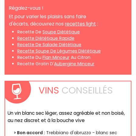
Régalez-vous !
Et pour varier les plaisirs sans faire
d'écarts, découvrez nos
recettes light
:
Recette De
Soupe Diététique
Recette Diététique Rapide
Recette De Salade Diététique
Recette Soupe De Légumes Diététique
Recette Du
Flan Minceur
Au Citron
Recette Gratin D'
Aubergine Minceur
VINS
CONSEILLÉS
Un vin blanc sec léger, assez agréable et non boisé,
au nez discret et à la bouche vive
> Bon accord :
Trebbiano d'abruzzo - blanc sec