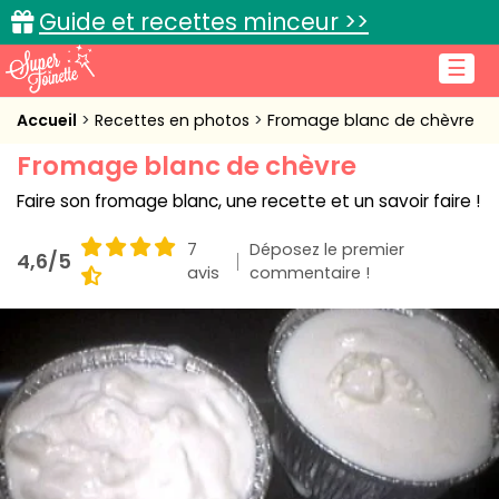
Guide et recettes minceur >>
☰
Accueil
Accueil
Recettes en photos
Fromage blanc de chèvre
Fromage blanc de chèvre
Recettes de cuisine
Faire son fromage blanc, une recette et un savoir faire !
Cuisine pratique
7
Déposez le premier
4,6/5
L'actu cuisine
avis
commentaire !
Connexion