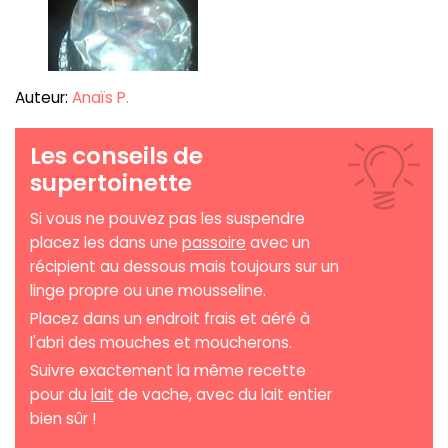
Auteur:
Anaïs P.
Les conseils de
supertoinette
Si vous ne pouvez pas les suspendre
placez les dans une
passoire
avec un
récipient au dessous mais toujours sur un
linge propre ou une mousseline.
Placez dans un endroit frais et aéré à
l'abri des mouches et moucherons.
Suivre exactement la même recette
pour du
lait
de vache, avec du lait entier
bien sûr !