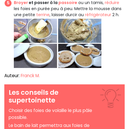
Broyer
et passer à la
passoire
ou un tamis,
réduire
les foies en purée peu à peu. Mettre la mousse dans
une petite
terrine
, laisser durcir au
réfrigérateur
2 h.
Auteur:
Franck M.
Les conseils de
supertoinette
Choisir des foies de volaille le plus pâle
possible.
Le bain de lait permettra aux foies de