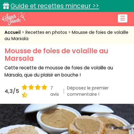
Guide et recettes minceur >>
☰
Accueil
Accueil
Recettes en photos
Mousse de foies de volaille
au Marsala
Recettes de cuisine
Mousse de foies de volaille au
Marsala
Cuisine pratique
Cette recette de mousse de foies de volaille au
L'actu cuisine
Marsala, que du plaisir en bouche !
7
Déposez le premier
4,3/5
avis
commentaire !
Connexion