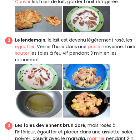
Couvrir
les foies de lait, garder 1 nuit réfrigérée.
Le lendemain,
le lait est devenu légèrement rosé, les
égoutter
. Verser l'huile dans une
poêle
moyenne, faire
sauter
les foies à feu vif pendant 3 min en les
retournant.
Les foies deviennent brun doré
, mais rosés à
l'intérieur, égoutter et placer dans une assiette, saler,
poivrer, couvrir avec le marsala,
mariner
pendant 2 h.