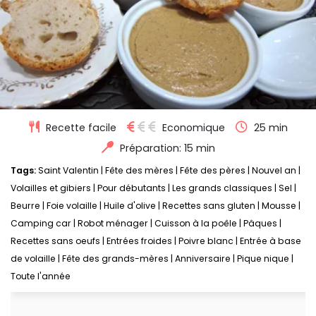
Recette facile
Economique
25 min
Préparation: 15 min
Tags:
Saint Valentin
|
Fête des mères
|
Fête des pères
|
Nouvel an
|
Volailles et gibiers
|
Pour débutants
|
Les grands classiques
|
Sel
|
Beurre
|
Foie volaille
|
Huile d'olive
|
Recettes sans gluten
|
Mousse
|
Camping car
|
Robot ménager
|
Cuisson à la poêle
|
Pâques
|
Recettes sans oeufs
|
Entrées froides
|
Poivre blanc
|
Entrée à base
de volaille
|
Fête des grands-mères
|
Anniversaire
|
Pique nique
|
Toute l'année