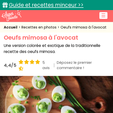
Guide et recettes minceur >>
☰
Accueil
Accueil
Recettes en photos
Oeufs mimosa à l'avocat
Oeufs mimosa à l'avocat
Recettes de cuisine
Une version colorée et exotique de la traditionnelle
Cuisine pratique
recette des oeufs mimosa.
L'actu cuisine
5
Déposez le premier
4,4/5
avis
commentaire !
Connexion