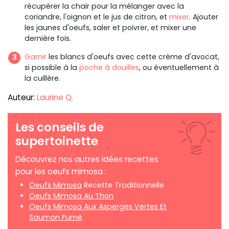
récupérer la chair pour la mélanger avec la
coriandre, l'oignon et le jus de citron, et
mixer
. Ajouter
les jaunes d'oeufs, saler et poivrer, et mixer une
dernière fois.
Garnir
les blancs d'oeufs avec cette crème d'avocat,
si possible à la
poche à douilles
, ou éventuellement à
la cuillère.
Auteur:
Laurine Q.
Les conseils de
supertoinette
Découvrez nos autres idées recettes
pour les oeufs mimosa :
Oeufs Mimosa
Recette Traditionnelle
Oeufs Mimosa Au Thon
Oeufs Mimosa Aux Asperges Vertes Et
Saumon Fumé