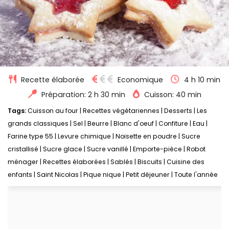
Recette élaborée
Economique
4 h 10 min
Préparation: 2 h 30 min
Cuisson: 40 min
Tags:
Cuisson au four
|
Recettes végétariennes
|
Desserts
|
Les
grands classiques
|
Sel
|
Beurre
|
Blanc d'oeuf
|
Confiture
|
Eau
|
Farine type 55
|
Levure chimique
|
Noisette en poudre
|
Sucre
cristallisé
|
Sucre glace
|
Sucre vanillé
|
Emporte-pièce
|
Robot
ménager
|
Recettes élaborées
|
Sablés
|
Biscuits
|
Cuisine des
enfants
|
Saint Nicolas
|
Pique nique
|
Petit déjeuner
|
Toute l'année