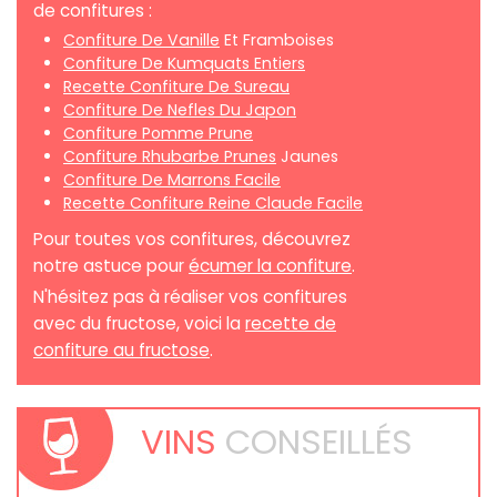
de confitures :
Confiture De Vanille
Et Framboises
Confiture De Kumquats Entiers
Recette Confiture De Sureau
Confiture De Nefles Du Japon
Confiture Pomme Prune
Confiture Rhubarbe Prunes
Jaunes
Confiture De Marrons Facile
Recette Confiture Reine Claude Facile
Pour toutes vos confitures, découvrez
notre astuce pour
écumer la confiture
.
N'hésitez pas à réaliser vos confitures
avec du fructose, voici la
recette de
confiture au fructose
.
VINS
CONSEILLÉS