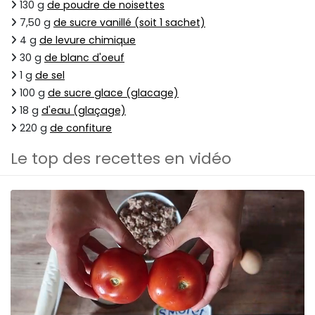
130 g
de poudre de noisettes
7,50 g
de sucre vanillé (soit 1 sachet)
4 g
de levure chimique
30 g
de blanc d'oeuf
1 g
de sel
100 g
de sucre glace (glacage)
18 g
d'eau (glaçage)
220 g
de confiture
Le top des recettes en vidéo