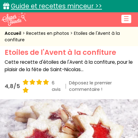
Guide et recettes minceur >>
☰
Accueil
Accueil
Recettes en photos
Etoiles de l'Avent à la
confiture
Recettes de cuisine
Etoiles de l'Avent à la confiture
Cuisine pratique
Cette recette d'étoiles de l'Avent à la confiture, pour le
plaisir de la fête de Saint-Nicolas...
L'actu cuisine
6
Déposez le premier
4,8/5
avis
commentaire !
Connexion