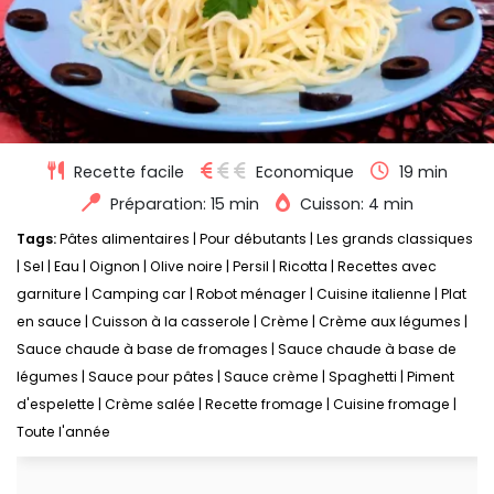
Recette facile
Economique
19 min
Préparation: 15 min
Cuisson: 4 min
Tags:
Pâtes alimentaires
|
Pour débutants
|
Les grands classiques
|
Sel
|
Eau
|
Oignon
|
Olive noire
|
Persil
|
Ricotta
|
Recettes avec
garniture
|
Camping car
|
Robot ménager
|
Cuisine italienne
|
Plat
en sauce
|
Cuisson à la casserole
|
Crème
|
Crème aux légumes
|
Sauce chaude à base de fromages
|
Sauce chaude à base de
légumes
|
Sauce pour pâtes
|
Sauce crème
|
Spaghetti
|
Piment
d'espelette
|
Crème salée
|
Recette fromage
|
Cuisine fromage
|
Toute l'année