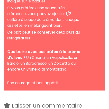
indiqué sur le paquet.
Si vous préférez une sauce très
crémeuse, vous pouvez ajouter 1/2
cuillère à soupe de crème dans chaque
assiette. en mélangeant bien.
Ce plat peut se conserver deux jours au
réfrigérateur.
Que boire avec ces pâtes à la crème
d'olives
? Un Chianti, un Valpolicella, un
Barolo, un Barbaresco, un Dolcetto ou
encore un Brunello di montalcino.
Bon courage et bon appétit!
Laisser un commentaire