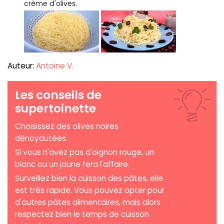
crème d'olives.
Auteur:
Antoine V.
Les conseils de
supertoinette
Choisissez des olives noires
dénoyautées.
Si vous n'avez pas d'oignon rouge, un
blanc ou un jaune fera l'affaire.
Surveillez bien la cuisson des pâtes, elle
est très rapide. Vous pouvez opter pour
d'autres pâtes alimentaires, mais alors
respectez bien le temps de cuisson