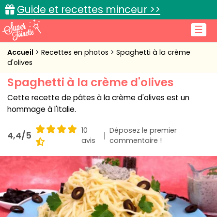
Guide et recettes minceur >>
☰
Accueil
Accueil
Recettes en photos
Spaghetti à la crème
d'olives
Recettes de cuisine
Spaghetti à la crème d'olives
Cuisine pratique
Cette recette de pâtes à la crème d'olives est un
hommage à l'Italie.
L'actu cuisine
10
Déposez le premier
4,4/5
avis
commentaire !
Connexion