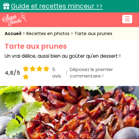
Guide et recettes minceur >>
☰
Accueil
Accueil
Recettes en photos
Tarte aux prunes
Tarte aux prunes
Recettes de cuisine
Un vrai délice, aussi bien au goûter qu'en dessert !
Cuisine pratique
5
Déposez le premier
4,8/5
L'actu cuisine
avis
commentaire !
Connexion