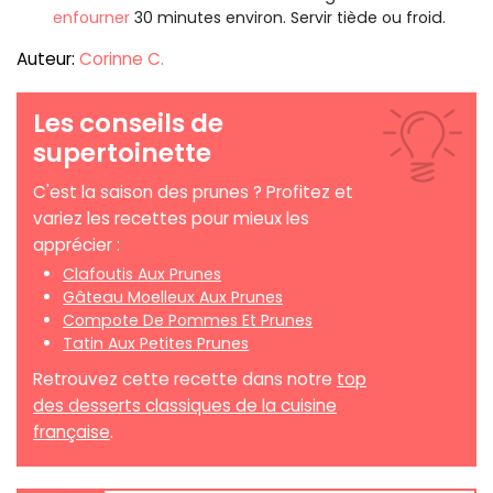
enfourner
30 minutes environ. Servir tiède ou froid.
Auteur:
Corinne C.
Les conseils de
supertoinette
C'est la saison des prunes ? Profitez et
variez les recettes pour mieux les
apprécier :
Clafoutis Aux Prunes
Gâteau Moelleux Aux Prunes
Compote De Pommes Et Prunes
Tatin Aux Petites Prunes
Retrouvez cette recette dans notre
top
des desserts classiques de la cuisine
française
.