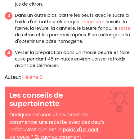
jus de citron.
Dans un autre plat, battre les oeufs avec le sucre à
l'aide d'un batteur électrique.
Incorporer
ensuite la
farine, la levure, la cannelle, le beurre fondu, le
zeste
de citron et les pommes râpées. Bien mélanger afin
d'obtenir une pâte homogène.
Verser la préparation dans un moule beurré et faire
cuire pendant 45 minutes environ. Laisser refroidir
avant de démouler.
Auteur:
Hélène S.
Les conseils de
supertoinette
Quelques astuces utiles avant de
commencer une recette avec des oeufs
: découvrez quel est le
poids d'un oeuf
de poule
? Et sachez comment