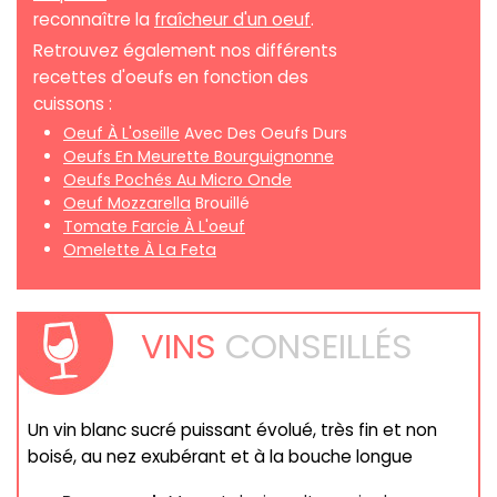
reconnaître la
fraîcheur d'un oeuf
.
Retrouvez également nos différents
recettes d'oeufs en fonction des
cuissons :
Oeuf À L'oseille
Avec Des Oeufs Durs
Oeufs En Meurette Bourguignonne
Oeufs Pochés Au Micro Onde
Oeuf Mozzarella
Brouillé
Tomate Farcie À L'oeuf
Omelette À La Feta
VINS
CONSEILLÉS
Un vin blanc sucré puissant évolué, très fin et non
boisé, au nez exubérant et à la bouche longue