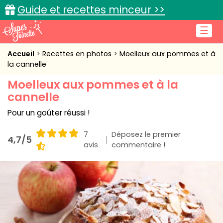
Guide et recettes minceur >>
☰
Accueil
Accueil
Recettes en photos
Moelleux aux pommes et à
la cannelle
Recettes de cuisine
Moelleux aux pommes et à la
cannelle
Cuisine pratique
Pour un goûter réussi !
L'actu cuisine
7
Déposez le premier
4,7/5
avis
commentaire !
Connexion