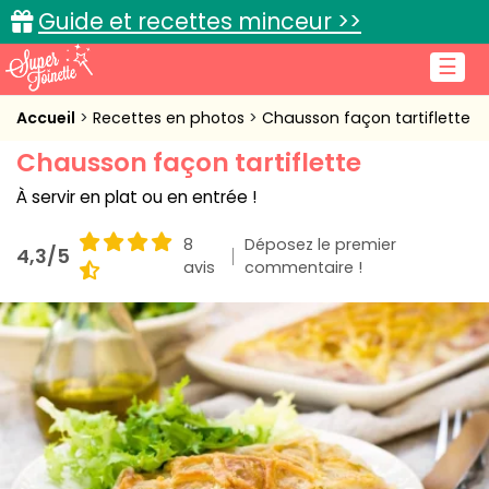
Guide et recettes minceur >>
☰
Accueil
Accueil
Recettes en photos
Chausson façon tartiflette
Chausson façon tartiflette
Recettes de cuisine
À servir en plat ou en entrée !
Cuisine pratique
8
Déposez le premier
4,3/5
L'actu cuisine
avis
commentaire !
Connexion