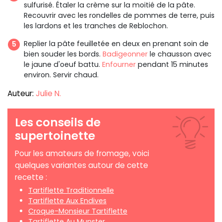
sulfurisé. Étaler la crème sur la moitié de la pâte.
Recouvrir avec les rondelles de pommes de terre, puis
les lardons et les tranches de Reblochon.
Replier la pâte feuilletée en deux en prenant soin de
bien souder les bords.
Badigeonner
le chausson avec
le jaune d'oeuf battu.
Enfourner
pendant 15 minutes
environ. Servir chaud.
Auteur:
Julie N.
Les conseils de
supertoinette
Pour les amateurs de fromage, voici
quelques variantes autour de cette
recette :
Tartiflette Traditionnelle
Tartiflette Aux Endives
Croque-Monsieur Tartiflette
Tartiflette Au Munster