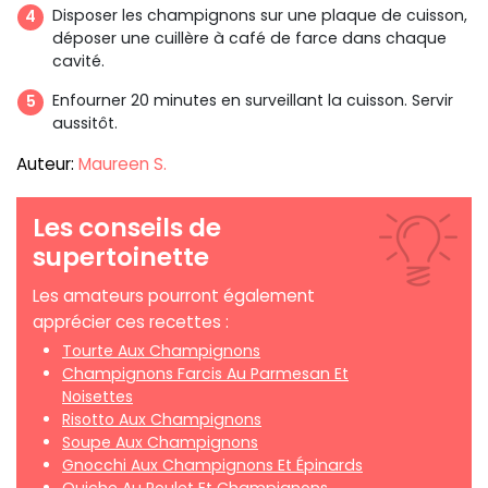
Disposer les champignons sur une plaque de cuisson,
déposer une cuillère à café de farce dans chaque
cavité.
Enfourner 20 minutes en surveillant la cuisson. Servir
aussitôt.
Auteur:
Maureen S.
Les conseils de
supertoinette
Les amateurs pourront également
apprécier ces recettes :
Tourte Aux Champignons
Champignons Farcis Au Parmesan Et
Noisettes
Risotto Aux Champignons
Soupe Aux Champignons
Gnocchi Aux Champignons Et Épinards