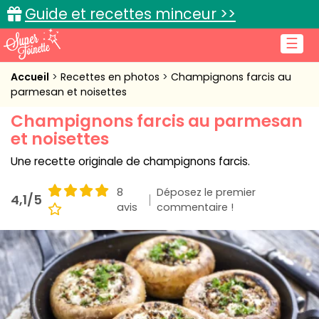
Guide et recettes minceur >>
☰
Accueil
Accueil
Recettes en photos
Champignons farcis au
parmesan et noisettes
Recettes de cuisine
Champignons farcis au parmesan
et noisettes
Cuisine pratique
Une recette originale de champignons farcis.
L'actu cuisine
8
Déposez le premier
4,1/5
avis
commentaire !
Connexion