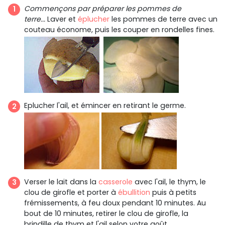
Commençons par préparer les pommes de
terre...
Laver et
éplucher
les pommes de terre avec un
couteau économe, puis les couper en rondelles fines.
Eplucher l'ail, et émincer en retirant le germe.
Verser le lait dans la
casserole
avec l'ail, le thym, le
clou de girofle et porter à
ébullition
puis à petits
frémissements, à feu doux pendant 10 minutes. Au
bout de 10 minutes, retirer le clou de girofle, la
brindille de thym et l'ail selon votre goût.