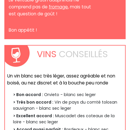
comprend pas de
fromage
, mais tout
est question de goût !
Bon appétit !
VINS
CONSEILLÉS
Un vin blanc sec très léger, assez agréable et non
boisé, au nez discret et à la bouche peu ronde
> Bon accord :
Orvieto - blanc sec leger
> Très bon accord :
Vin de pays du comté tolosan
sauvignon - blanc sec leger
> Excellent accord :
Muscadet des coteaux de la
loire - blanc sec leger
> Accord quasi parfait :
Bordeaux - blanc sec