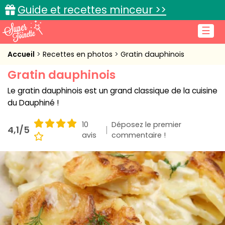
Guide et recettes minceur >>
☰
Accueil
Accueil
Recettes en photos
Gratin dauphinois
Gratin dauphinois
Recettes de cuisine
Le gratin dauphinois est un grand classique de la cuisine
Cuisine pratique
du Dauphiné !
L'actu cuisine
10
Déposez le premier
4,1/5
avis
commentaire !
Connexion