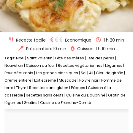
Recette facile
Economique
1 h 20 min
Préparation: 10 min
Cuisson: 1 h 10 min
Tags:
Noël
|
Saint Valentin
|
Fête des mères
|
Fête des pères
|
Nouvel an
|
Cuisson au four
|
Recettes végétariennes
|
Légumes
|
Pour débutants
|
Les grands classiques
|
Sel
|
Ail
|
Clou de girofle
|
Crème entière
|
Lait écrémé
|
Muscade
|
Poivre noir
|
Pomme de
terre
|
Thym
|
Recettes sans gluten
|
Pâques
|
Cuisson à la
casserole
|
Recettes sans oeufs
|
Cuisine du Dauphiné
|
Gratin de
légumes
|
Gratins
|
Cuisine de Franche-Comté