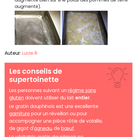
augmente).
Auteur:
Lucie R.
Les conseils de
supertoinette
Les personnes suivant un
régime sans
gluten
doivent utiliser du lait
entier
.
Le gratin dauphinois est une excellente
garniture
pour un réveillon ou pour
accompagner une pièce rôtie de volaille,
de gigot d'
agneau
, de
bœuf
.
Le véritable gratin dauphinois ne