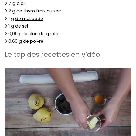
7 g
d'ail
2 g
de thym frais ou sec
1 g
de muscade
1 g
de sel
0,01 g
de clou de girofle
0,60 g
de poivre
Le top des recettes en vidéo