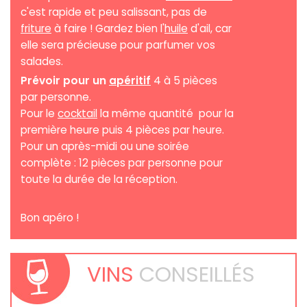
c'est rapide et peu salissant, pas de
friture
à faire ! Gardez bien l'
huile
d'ail, car
elle sera précieuse pour parfumer vos
salades.
Prévoir pour un
apéritif
4 à 5 pièces
par personne.
Pour le
cocktail
la même quantité pour la
première heure puis 4 pièces par heure.
Pour un après-midi ou une soirée
complète : 12 pièces par personne pour
toute la durée de la réception.
Bon apéro !
VINS
CONSEILLÉS