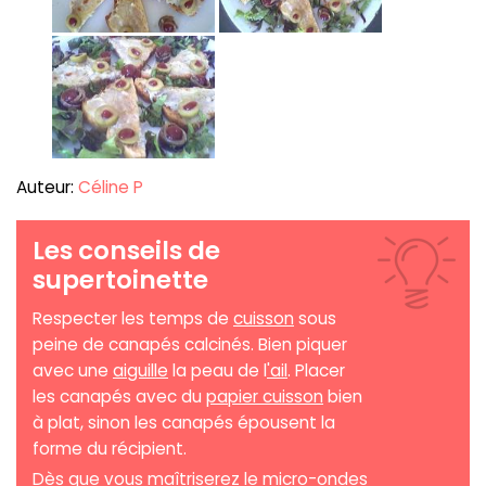
Auteur:
Céline P
Les conseils de
supertoinette
Respecter les temps de
cuisson
sous
peine de canapés calcinés. Bien piquer
avec une
aiguille
la peau de l
'ail
. Placer
les canapés avec du
papier cuisson
bien
à plat, sinon les canapés épousent la
forme du récipient.
Dès que vous maîtriserez le
micro-ondes