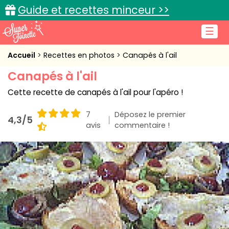
Guide et recettes minceur >>
☰
Accueil
Accueil
Recettes en photos
Canapés à l'ail
Canapés à l'ail
Recettes de cuisine
Cette recette de canapés à l'ail pour l'apéro !
Cuisine pratique
7
Déposez le premier
4,3/5
L'actu cuisine
avis
commentaire !
Connexion