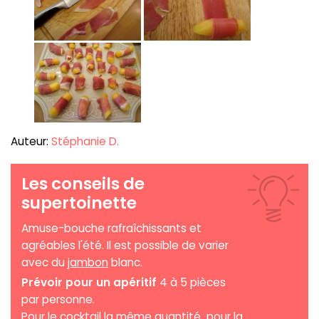
Auteur:
Stéphanie D.
Les conseils de
supertoinette
Amuse-bouche rafraîchissants et
agréables l'été. Il est possible de varier
avec du
jambon
blanc.
Prévoir pour un apéritif
4 à 5 pièces
par personne.
Pour le cocktail la même quantité pour la