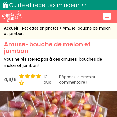
Guide et recettes minceur >>
☰
Accueil
Accueil
Recettes en photos
Amuse-bouche de melon
et jambon
Recettes de cuisine
Amuse-bouche de melon et
jambon
Cuisine pratique
Vous ne résisterez pas à ces amuses-bouches de
L'actu cuisine
melon et jambon!
17
Déposez le premier
4,6/5
avis
commentaire !
Connexion