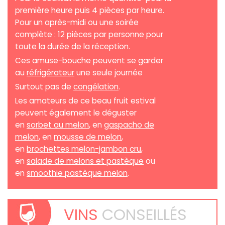
première heure puis 4 pièces par heure.
Pour un après-midi ou une soirée
complète : 12 pièces par personne pour
toute la durée de la réception.
Ces amuse-bouche peuvent se garder
au
réfrigérateur
une seule journée
Surtout pas de
congélation
.
Les amateurs de ce beau fruit estival
peuvent également le déguster
en
sorbet au melon
, en
gaspacho de
melon
, en
mousse de melon
,
en
brochettes melon-jambon cru
,
en
salade de melons et pastèque
ou
en
smoothie pastèque melon
.
VINS
CONSEILLÉS