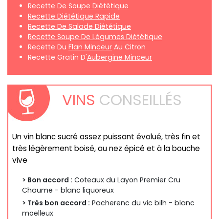
Recette De
Soupe Diététique
Recette Diététique Rapide
Recette De Salade Diététique
Recette Soupe De Légumes Diététique
Recette Du
Flan Minceur
Au Citron
Recette Gratin D'
Aubergine Minceur
VINS
CONSEILLÉS
Un vin blanc sucré assez puissant évolué, très fin et
très légèrement boisé, au nez épicé et à la bouche
vive
> Bon accord :
Coteaux du Layon Premier Cru
Chaume - blanc liquoreux
> Très bon accord :
Pacherenc du vic bilh - blanc
moelleux