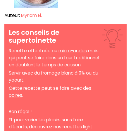
Auteur:
Myriam El.
Les conseils de
supertoinette
Recette effectuée au
micro-ondes
mais
qui peut se faire dans un four traditionnel
en doublant le temps de cuisson.
Servir avec du
fromage blanc
à 0% ou du
yaourt
.
Cette recette peut se faire avec des
poires
.
Bon régal !
Et pour varier les plaisirs sans faire
d'écarts, découvrez nos
recettes light
: