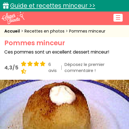
Guide et recettes minceur >>
☰
Accueil
Accueil
Recettes en photos
Pommes minceur
Pommes minceur
Recettes de cuisine
Ces pommes sont un excellent dessert minceur!
Cuisine pratique
6
Déposez le premier
4,3/5
L'actu cuisine
avis
commentaire !
Connexion