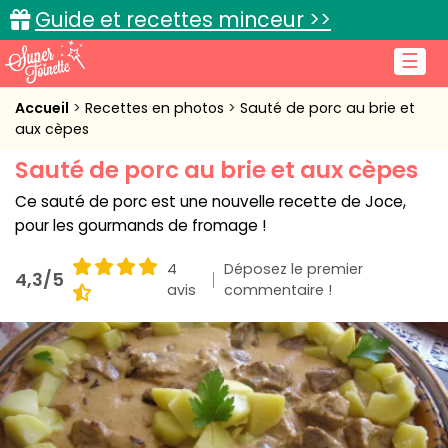
Guide et recettes minceur >>
☰
Accueil
Accueil
Recettes en photos
Sauté de porc au brie et
aux cèpes
Recettes de cuisine
Sauté de porc au brie et aux cèpes
Cuisine pratique
Ce sauté de porc est une nouvelle recette de Joce,
pour les gourmands de fromage !
L'actu cuisine
4
Déposez le premier
4,3/5
avis
commentaire !
Connexion