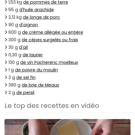
1,53 kg
de pommes de terre
55 g
d'huile arachide
2,12 kg
de longe de porc
90 g
d'oignon
600 g
de crème allégée ou entière
300 g
de cèpes surgelés ou frais
30 g
d'ail
0,30 g
de laurier
130 g
de vin Pacherenc moelleux
1 g
de poivre du moulin
3 g
de sel fin
390 g
de brie de Meaux
2 g
de persil
Le top des recettes en vidéo