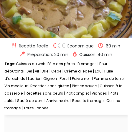
Recette facile
Economique
60 min
Préparation: 20 min
Cuisson: 40 min
Tags:
Cuisson au wok
|
Fête des pères
|
Fromages
|
Pour
débutants
|
Sel
|
Ail
|
Brie
|
Cèpe
|
Crème allégée
|
Eau
|
Huile
d'arachide
|
Laurier
|
Oignon
|
Persil
|
Poivre noir
|
Pomme de terre
|
Vin moelleux
|
Recettes sans gluten
|
Plat en sauce
|
Cuisson à la
casserole
|
Recettes sans oeufs
|
Plat complet
|
Viandes
|
Plats
salés
|
Sauté de porc
|
Anniversaire
|
Recette fromage
|
Cuisine
fromage
|
Toute l'année