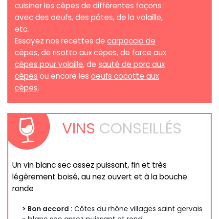
cuisiner les cèpes de différentes façons :
avec des oeufs, des pâtes, de la volaille,
etc.
Essayez nos recettes de
carpaccio de
cèpes
, de
risotto aux cèpes
, de
farce aux
cèpes pour volaille
, de
sauté de porc aux
cèpes
ou encore les
oeufs cocotte aux
cèpes
.
VINS
CONSEILLÉS
Un vin blanc sec assez puissant, fin et très
légèrement boisé, au nez ouvert et à la bouche
ronde
> Bon accord :
Côtes du rhône villages saint gervais
- blanc sec assez puissant et rond