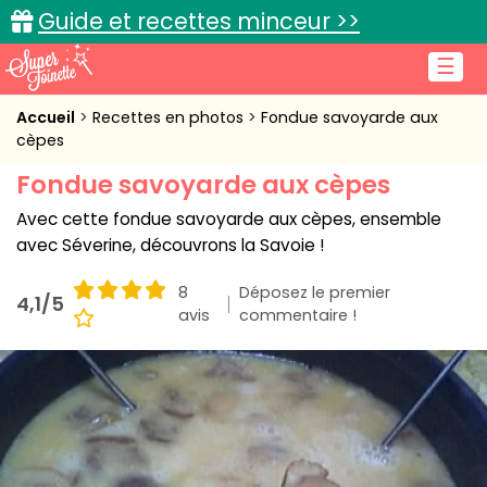
Guide et recettes minceur >>
☰
Accueil
Accueil
Recettes en photos
Fondue savoyarde aux
cèpes
Recettes de cuisine
Fondue savoyarde aux cèpes
Cuisine pratique
Avec cette fondue savoyarde aux cèpes, ensemble
avec Séverine, découvrons la Savoie !
L'actu cuisine
8
Déposez le premier
4,1/5
avis
commentaire !
Connexion