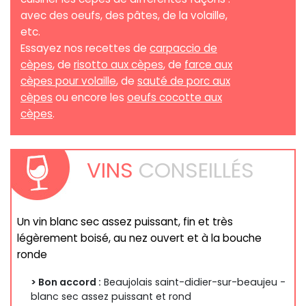
avec des oeufs, des pâtes, de la volaille,
etc.
Essayez nos recettes de
carpaccio de
cèpes
, de
risotto aux cèpes
, de
farce aux
cèpes pour volaille
, de
sauté de porc aux
cèpes
ou encore les
oeufs cocotte aux
cèpes
.
VINS
CONSEILLÉS
Un vin blanc sec assez puissant, fin et très
légèrement boisé, au nez ouvert et à la bouche
ronde
> Bon accord :
Beaujolais saint-didier-sur-beaujeu -
blanc sec assez puissant et rond