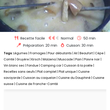
Recette facile
Normal
50 min
Préparation: 20 min
Cuisson: 30 min
Tags:
Légumes
|
Fromages
|
Pour débutants
|
Ail
|
Beaufort
|
Cèpe
|
Comté
|
Gruyère
|
Kirsch
|
Maïzena
|
Muscade
|
Pain
|
Poivre noir
|
Vin blanc sec
|
Fondue
|
Camping car
|
Cuisson à la poêle
|
Recettes sans oeufs
|
Plat complet
|
Plat unique
|
Cuisine
savoyarde
|
Cuisson au caquelon
|
Cuisine du Dauphiné
|
Cuisine
suisse
|
Cuisine de Franche-Comté