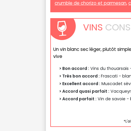
crumble de chorizo et parmesan
,
c
VINS
CONSE
Un vin blanc sec léger, plutôt simp
vive
> Bon accord :
Vins du thouarsais 
> Très bon accord :
Frascati - bla
> Excellent accord :
Muscadet sèvr
> Accord quasi parfait :
Vacqueyra
> Accord parfait :
Vin de savoie - 
*L'a