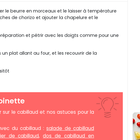
er le beurre en morceaux et le laisser à température
ches de chorizo et ajouter la chapelure et le
préparation et pétrir avec les doigts comme pour une
n plat allant au four, et les recouvrir de la
sitôt
oinette
r sur le cabillaud et nos astuces pour la
avec du cabillaud :
salade de cabillaud
er de cabillaud
,
dos de cabillaud en