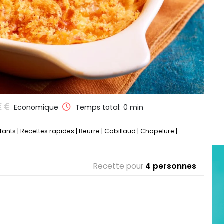
Economique
Temps total:
0 min
tants
|
Recettes rapides
|
Beurre
|
Cabillaud
|
Chapelure
|
Recette pour
4 personnes