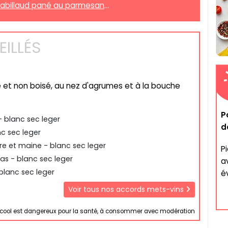
abillaud pané au parmesan
...
ILLÉS
le et non boisé, au nez d'agrumes et à la bouche
P
- blanc sec leger
d
nc sec leger
e et maine - blanc sec leger
P
s - blanc sec leger
a
blanc sec leger
év
Voir tous nos accords mets-vins
lcool est dangereux pour la santé, à consommer avec modération