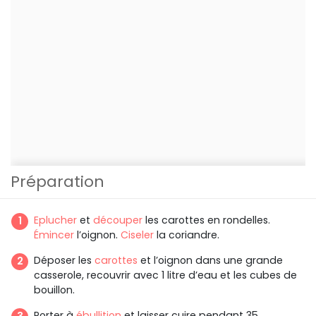
Préparation
Eplucher
et
découper
les carottes en rondelles.
Émincer
l’oignon.
Ciseler
la coriandre.
Déposer les
carottes
et l’oignon dans une grande
casserole, recouvrir avec 1 litre d’eau et les cubes de
bouillon.
Porter à
ébullition
et laisser cuire pendant 35