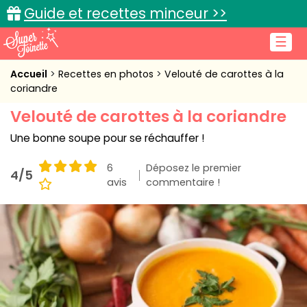
Guide et recettes minceur >>
☰
Accueil
Accueil
Recettes en photos
Velouté de carottes à la
coriandre
Recettes de cuisine
Velouté de carottes à la coriandre
Cuisine pratique
Une bonne soupe pour se réchauffer !
L'actu cuisine
6
Déposez le premier
4/5
avis
commentaire !
Connexion