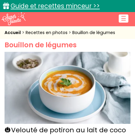
Guide et recettes minceur >>
☰
Accueil
Accueil
Recettes en photos
Bouillon de légumes
Bouillon de légumes
Recettes de cuisine
Cuisine pratique
L'actu cuisine
Connexion
🎃Velouté de potiron au lait de coco