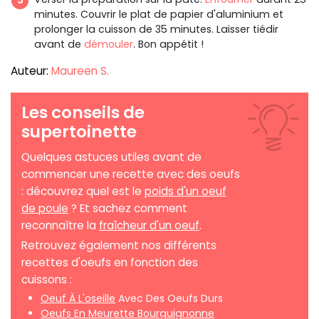
minutes. Couvrir le plat de papier d'aluminium et
prolonger la cuisson de 35 minutes. Laisser tiédir
avant de
démouler
. Bon appétit !
Auteur:
Maureen S.
Les conseils de
supertoinette
Quelques astuces utiles avant de
commencer une recette avec des oeufs
: découvrez quel est le
poids d'un oeuf
de poule
? Et sachez comment
reconnaître la
fraîcheur d'un oeuf
.
Retrouvez également nos différents
recettes d'oeufs en fonction des
cuissons :
Oeuf À L'oseille
Avec Des Oeufs Durs
Oeufs En Meurette Bourguignonne