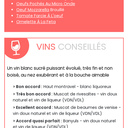
Oeufs Pochés Au Micro Onde
Oeuf Mozzarella
Brouillé
Tomate Farcie À L'oeuf
Omelette À La Feta
VINS
CONSEILLÉS
Un vin blanc sucré puissant évolué, très fin et non
boisé, au nez exubérant et à la bouche aimable
> Bon accord :
Haut montravel - blanc liquoreux
> Très bon accord :
Muscat de rivesaltes - vin doux
naturel et vin de liqueur (VDN/VDL)
> Excellent accord :
Muscat de beaumes de venise -
vin doux naturel et vin de liqueur (VDN/VDL)
> Accord quasi parfait :
Banyuls - vin doux naturel
et vin de liqueur (VDN/VDL)