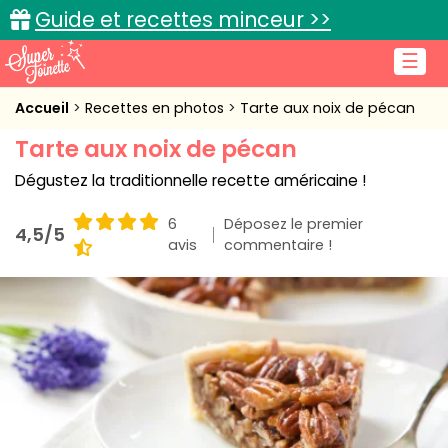
Guide et recettes minceur >>
☰
Accueil
Accueil
Recettes en photos
Tarte aux noix de pécan
Tarte aux noix de pécan
Recettes de cuisine
Dégustez la traditionnelle recette américaine !
Cuisine pratique
6
Déposez le premier
4,5/5
L'actu cuisine
avis
commentaire !
Connexion