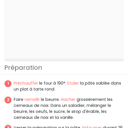
Préparation
Préchauffer
le four à 190°.
Etaler
la pâte sablée dans
un plat à tarte rond.
Faire
ramollir
le beurre.
Hacher
grossièrement les
cerneaux de noix. Dans un saladier, mélanger le
beurre, les oeufs, le sucre, le sirop d'érable, les
cerneaux de noix et la vanille.
Verser la préparation sur la pâte.
Enfourner
durant 25