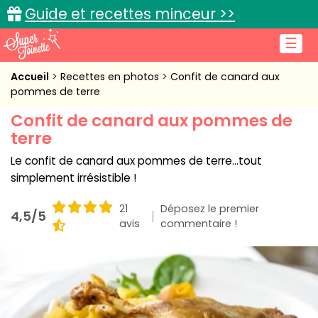
Guide et recettes minceur >>
☰
Accueil
Accueil
Recettes en photos
Confit de canard aux
pommes de terre
Recettes de cuisine
Confit de canard aux pommes de
terre
Cuisine pratique
Le confit de canard aux pommes de terre...tout
L'actu cuisine
simplement irrésistible !
21
Déposez le premier
4,5/5
avis
commentaire !
Connexion