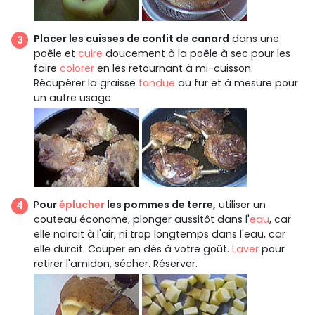
Placer les cuisses de confit de canard
dans une
poêle et
cuire
doucement à la poêle à sec pour les
faire
colorer
en les retournant à mi-cuisson.
Récupérer la graisse
fondue
au fur et à mesure pour
un autre usage.
P
our
éplucher
les pommes de terre,
utiliser un
couteau économe, plonger aussitôt dans l'
eau
, car
elle noircit à l'air, ni trop longtemps dans l'eau, car
elle durcit. Couper en dés à votre goût.
Laver
pour
retirer l'amidon, sécher. Réserver.