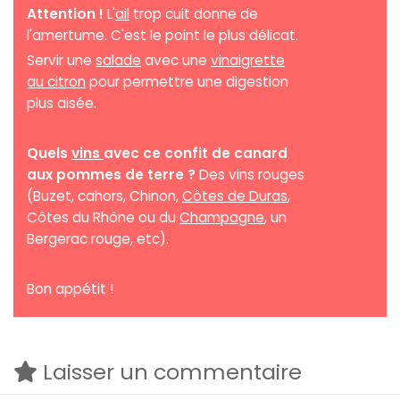
Attention !
L'
ail
trop cuit donne de
l'amertume. C'est le point le plus délicat.
Servir une
salade
avec une
vinaigrette
au citron
pour permettre une digestion
plus aisée.
Quels
vins
avec ce confit de canard
aux pommes de terre ?
Des vins rouges
(Buzet, cahors, Chinon,
Côtes de Duras
,
Côtes du Rhône ou du
Champagne
, un
Bergerac rouge, etc).
Bon appétit !
Laisser un commentaire