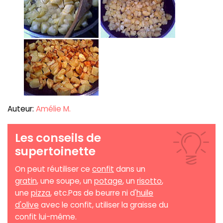
Auteur:
Amélie M.
Les conseils de
supertoinette
On peut réutiliser ce
confit
dans un
gratin
, une soupe, un
potage
, un
risotto
,
une
pizza
, etc.Pas de beurre ni d'
huile
d'olive
avec le confit, utiliser la graisse du
confit lui-même.