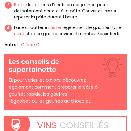
Battre
les blancs d'oeufs en neige. Incorporer
délicatement ceux-ci à la pâte. Couvrir et laisser
reposer la pâte durant 1 heure.
Faire chauffer et
huiler
légèrement le gaufrier. Faire
cuire
chaque gaufre environ 3 minutes. Servir tiède.
Auteur:
Céline C.
Les conseils de
supertoinette
Et pour varier les plaisirs, découvrez
également comment préparer la
pâte à
gaufres rapide
, les
gaufres
liégeoises
ou les
gaufres au chocolat
.
VINS
CONSEILLÉS