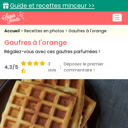
Guide et recettes minceur >>
☰
Accueil
Accueil
Recettes en photos
Gaufres à l'orange
Gaufres à l'orange
Recettes de cuisine
Régalez-vous avec ces gaufres parfumées !
Cuisine pratique
3
Déposez le premier
4,3/5
L'actu cuisine
avis
commentaire !
Connexion