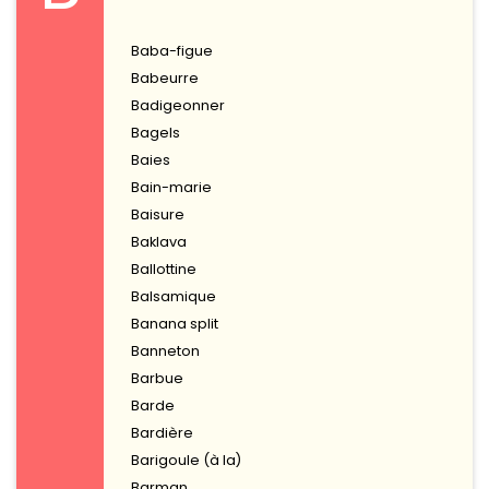
Baba-figue
Babeurre
Badigeonner
Bagels
Baies
Bain-marie
Baisure
Baklava
Ballottine
Balsamique
Banana split
Banneton
Barbue
Barde
Bardière
Barigoule (à la)
Barman