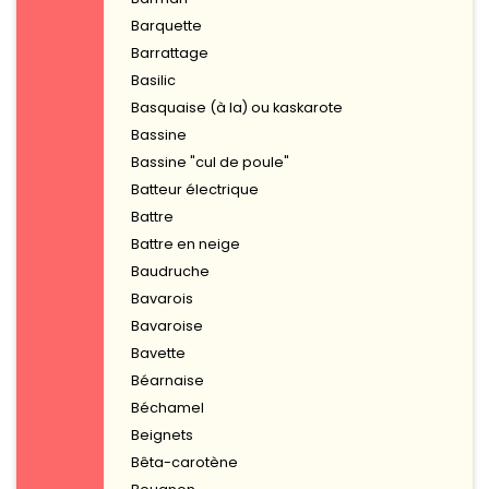
Barquette
Barrattage
Basilic
Basquaise (à la) ou kaskarote
Bassine
Bassine "cul de poule"
Batteur électrique
Battre
Battre en neige
Baudruche
Bavarois
Bavaroise
Bavette
Béarnaise
Béchamel
Beignets
Bêta-carotène