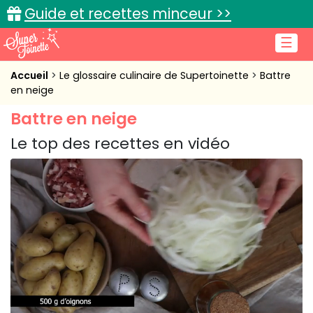
Guide et recettes minceur >>
☰
Accueil
Accueil
Le glossaire culinaire de Supertoinette
Battre
en neige
Recettes de cuisine
Battre en neige
Cuisine pratique
Le top des recettes en vidéo
L'actu cuisine
Connexion