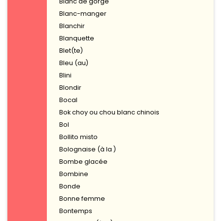
Blanc de gorge
Blanc-manger
Blanchir
Blanquette
Blet(te)
Bleu (au)
Blini
Blondir
Bocal
Bok choy ou chou blanc chinois
Bol
Bollito misto
Bolognaise (à la )
Bombe glacée
Bombine
Bonde
Bonne femme
Bontemps