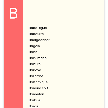
B
Baba-figue
Babeurre
Badigeonner
Bagels
Baies
Bain-marie
Baisure
Baklava
Ballottine
Balsamique
Banana split
Banneton
Barbue
Barde