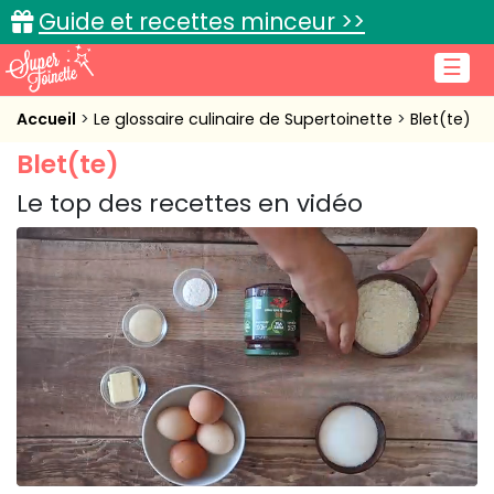
Guide et recettes minceur >>
☰
Accueil
Accueil
Le glossaire culinaire de Supertoinette
Blet(te)
Blet(te)
Recettes de cuisine
Le top des recettes en vidéo
Cuisine pratique
L'actu cuisine
Connexion