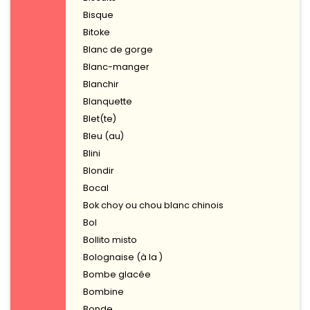
Bisque
Bitoke
Blanc de gorge
Blanc-manger
Blanchir
Blanquette
Blet(te)
Bleu (au)
Blini
Blondir
Bocal
Bok choy ou chou blanc chinois
Bol
Bollito misto
Bolognaise (à la )
Bombe glacée
Bombine
Bonde