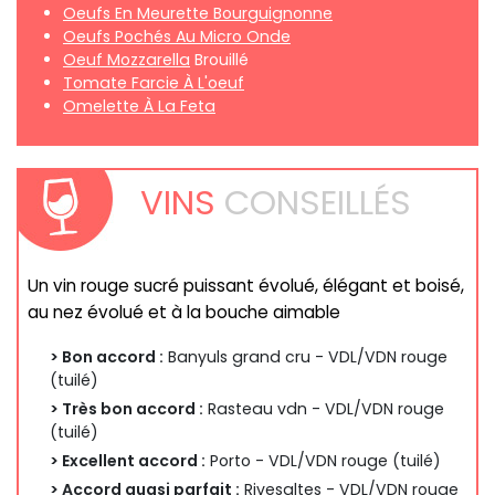
Oeufs En Meurette Bourguignonne
Oeufs Pochés Au Micro Onde
Oeuf Mozzarella
Brouillé
Tomate Farcie À L'oeuf
Omelette À La Feta
VINS
CONSEILLÉS
Un vin rouge sucré puissant évolué, élégant et boisé,
au nez évolué et à la bouche aimable
> Bon accord :
Banyuls grand cru - VDL/VDN rouge
(tuilé)
> Très bon accord :
Rasteau vdn - VDL/VDN rouge
(tuilé)
> Excellent accord :
Porto - VDL/VDN rouge (tuilé)
> Accord quasi parfait :
Rivesaltes - VDL/VDN rouge