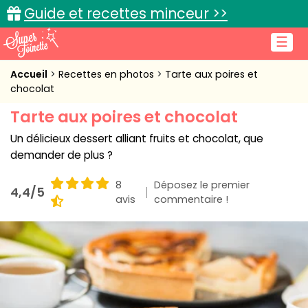
Guide et recettes minceur >>
☰
Accueil
Accueil
Recettes en photos
Tarte aux poires et
chocolat
Recettes de cuisine
Tarte aux poires et chocolat
Cuisine pratique
Un délicieux dessert alliant fruits et chocolat, que
demander de plus ?
L'actu cuisine
8
Déposez le premier
4,4/5
avis
commentaire !
Connexion