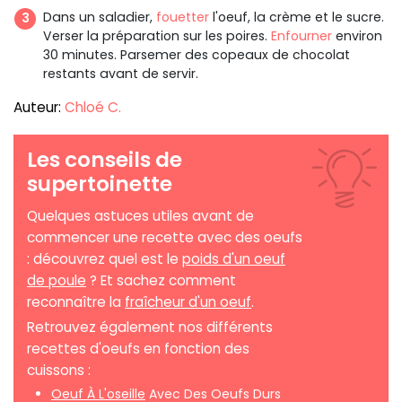
Dans un saladier,
fouetter
l'oeuf, la crème et le sucre.
Verser la préparation sur les poires.
Enfourner
environ
30 minutes. Parsemer des copeaux de chocolat
restants avant de servir.
Auteur:
Chloé C.
Les conseils de
supertoinette
Quelques astuces utiles avant de
commencer une recette avec des oeufs
: découvrez quel est le
poids d'un oeuf
de poule
? Et sachez comment
reconnaître la
fraîcheur d'un oeuf
.
Retrouvez également nos différents
recettes d'oeufs en fonction des
cuissons :
Oeuf À L'oseille
Avec Des Oeufs Durs