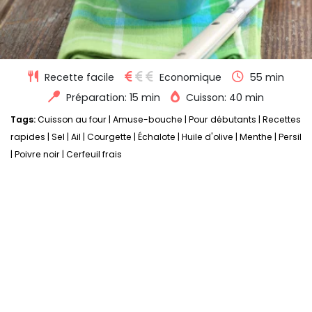
Recette facile
Economique
55 min
Préparation: 15 min
Cuisson: 40 min
Tags:
Cuisson au four
|
Amuse-bouche
|
Pour débutants
|
Recettes
rapides
|
Sel
|
Ail
|
Courgette
|
Échalote
|
Huile d'olive
|
Menthe
|
Persil
|
Poivre noir
|
Cerfeuil frais