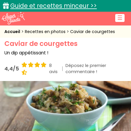
Guide et recettes minceur >>
☰
Accueil
Accueil
Recettes en photos
Caviar de courgettes
Caviar de courgettes
Recettes de cuisine
Un dip appétissant !
Cuisine pratique
8
Déposez le premier
4,4/5
L'actu cuisine
avis
commentaire !
Connexion