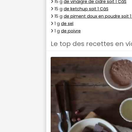
15 g
de vinaigre de cidre soit 1 CàS
15 g
de ketchup soit 1 CàS
15 g
de piment doux en poudre soit 
1 g
de sel
1 g
de poivre
Le top des recettes en v