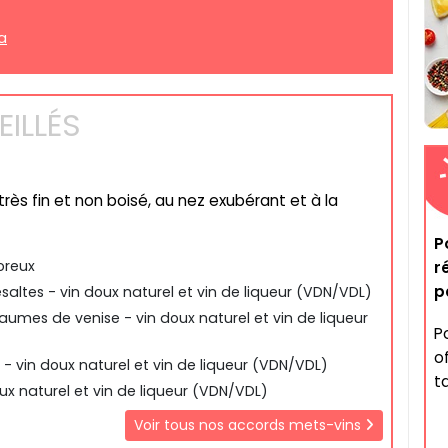
a
ILLÉS
très fin et non boisé, au nez exubérant et à la
P
oreux
r
p
saltes - vin doux naturel et vin de liqueur (VDN/VDL)
mes de venise - vin doux naturel et vin de liqueur
P
o
 - vin doux naturel et vin de liqueur (VDN/VDL)
ta
ux naturel et vin de liqueur (VDN/VDL)
Voir tous nos accords mets-vins