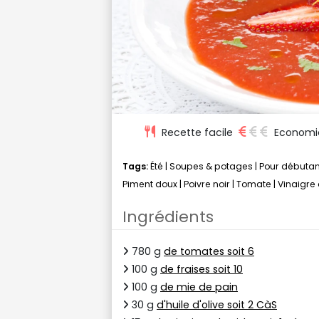
Recette facile
Economi
Tags:
Été
|
Soupes & potages
|
Pour débutan
Piment doux
|
Poivre noir
|
Tomate
|
Vinaigre 
Ingrédients
780 g
de tomates soit 6
100 g
de fraises soit 10
100 g
de mie de pain
30 g
d'huile d'olive soit 2 CàS