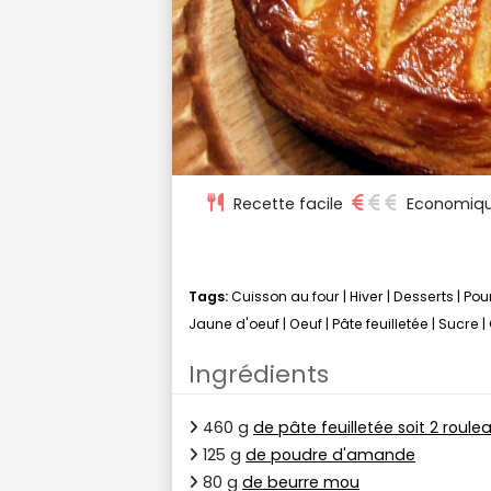
Recette facile
Economiq
Tags:
Cuisson au four
|
Hiver
|
Desserts
|
Pou
Jaune d'oeuf
|
Oeuf
|
Pâte feuilletée
|
Sucre
|
Ingrédients
460 g
de pâte feuilletée soit 2 roule
125 g
de poudre d'amande
80 g
de beurre mou