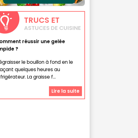
TRUCS
ET
ASTUCES DE CUISINE
omment réussir une gelée
impide ?
égraisser le bouillon à fond en le
laçant quelques heures au
frigérateur. La graisse f...
Lire la suite