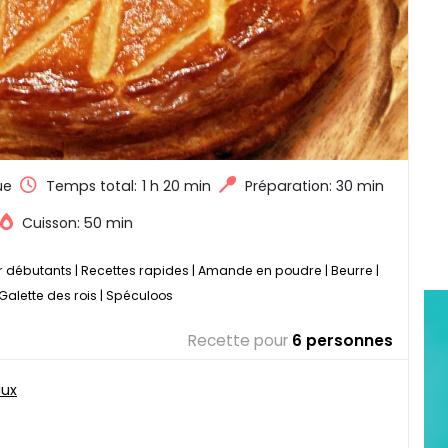
ue
Temps total:
1 h 20 min
Préparation: 30 min
Cuisson: 50 min
r débutants
|
Recettes rapides
|
Amande en poudre
|
Beurre
|
Galette des rois
|
Spéculoos
Recette pour
6 personnes
aux