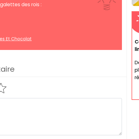
alettes des rois :
res Et Chocolat
C
l
D
aire
p
ré