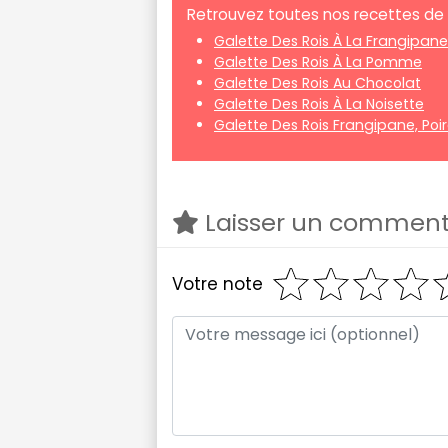
Retrouvez toutes nos recettes de g
Galette Des Rois À La Frangipane
Galette Des Rois À La Pomme
Galette Des Rois Au Chocolat
Galette Des Rois À La Noisette
Galette Des Rois Frangipane, Poi
Laisser un comment
Votre note