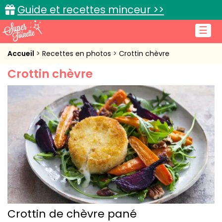
Guide et recettes minceur >>
☰
Accueil
Accueil
Recettes en photos
Crottin chèvre
Crottin chèvre
Recettes de cuisine
Cuisine pratique
L'actu cuisine
Connexion
Crottin de chèvre pané