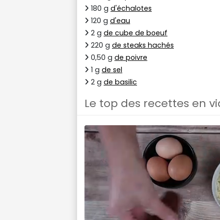
180 g
d'échalotes
120 g
d'eau
2 g
de cube de boeuf
220 g
de steaks hachés
0,50 g
de poivre
1 g
de sel
2 g
de basilic
Le top des recettes en v