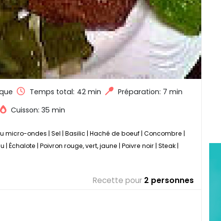
que
Temps total:
42 min
Préparation: 7 min
Cuisson: 35 min
u micro-ondes
|
Sel
|
Basilic
|
Haché de boeuf
|
Concombre
|
au
|
Échalote
|
Poivron rouge, vert, jaune
|
Poivre noir
|
Steak
|
Recette pour
2 personnes