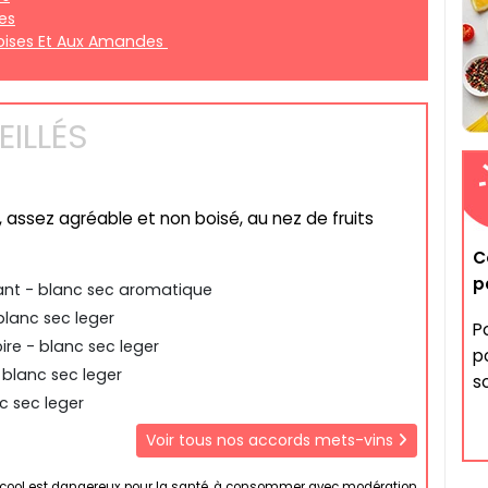
es
boises Et Aux Amandes
ILLÉS
, assez agréable et non boisé, au nez de fruits
C
p
lant - blanc sec aromatique
blanc sec leger
P
re - blanc sec leger
po
blanc sec leger
s
c sec leger
Voir tous nos accords mets-vins
lcool est dangereux pour la santé, à consommer avec modération