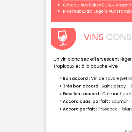
Gâteau Aux Poires Et Aux Amand
Moelleux Extra Légers Aux Fram
VINS
CONSE
Un vin blanc sec effervescent léger
tropicaux et à la bouche vive
> Bon accord :
Vin de savoie pétil
> Très bon accord :
Saint péray - 
> Excellent accord :
Crémant de loi
> Accord quasi parfait :
Saumur - 
> Accord parfait :
Prosecco - blan
*L'a