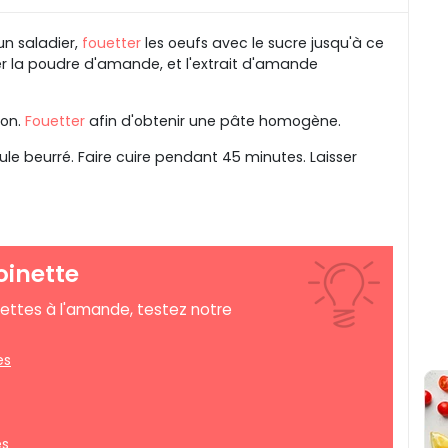
un saladier,
fouetter
les oeufs avec le sucre jusqu'à ce
er la poudre d'amande, et l'extrait d'amande
ion.
Fouetter
afin d'obtenir une pâte homogène.
le beurré. Faire cuire pendant 45 minutes. Laisser
oinette
cettes à l'amande, testez notre
es
es