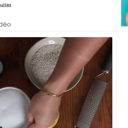
outtes
idéo