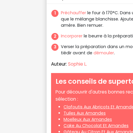
Préchauffer
le four à 170°C. Dans 
que le mélange blanchisse. Ajout
amère. Bien remuer.
Incorporer
le beurre à la préparat
Verser la préparation dans un mou
tiédir avant de
démouler
.
Auteur:
Sophie L.
Les conseils de supert
Pour découvrir d'autres bonnes re
sélection :
Clafoutis Aux Abricots Et Amand
Tuiles Aux Amandes
Moelleux Aux Amandes
Cake Au Chocolat Et Amandes
Gâteau Au Citron Et Aux Amand