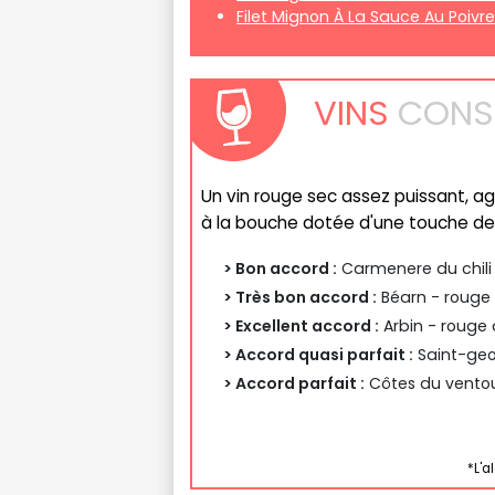
Filet Mignon À La Sauce Au Poivre
VINS
CONSE
Un vin rouge sec assez puissant, a
à la bouche dotée d'une touche de
> Bon accord :
Carmenere du chili 
> Très bon accord :
Béarn - rouge 
> Excellent accord :
Arbin - rouge 
> Accord quasi parfait :
Saint-geo
> Accord parfait :
Côtes du ventou
*L'a