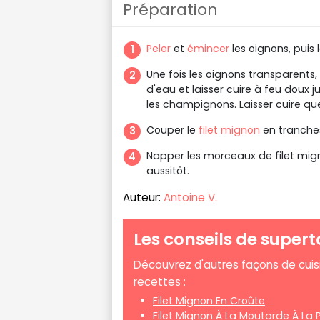
Préparation
Peler
et
émincer
les oignons, puis 
Une fois les oignons transparents, 
d'eau et laisser cuire à feu doux 
les champignons. Laisser cuire qu
Couper le
filet mignon
en tranches
Napper les morceaux de filet mig
aussitôt.
Auteur:
Antoine V.
Les conseils de supert
Découvrez d'autres façons de cuisi
recettes :
Filet Mignon En Croûte
Filet Mignon À La Moutarde À La 