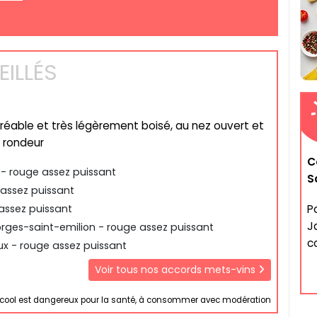
ILLÉS
gréable et très légèrement boisé, au nez ouvert et
 rondeur
C
- rouge assez puissant
S
assez puissant
Po
assez puissant
J
rges-saint-emilion - rouge assez puissant
c
x - rouge assez puissant
Voir tous nos accords mets-vins
lcool est dangereux pour la santé, à consommer avec modération