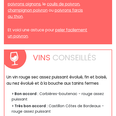
poivrons oignons
, le
coulis de poivron
,
champignon poivron
ou
poivrons farcis
au thon
.
Et voici une astuce pour
peler facilement
un poivron
.
VINS
CONSEILLÉS
Un vin rouge sec assez puissant évolué, fin et boisé,
au nez évolué et à la bouche aux tanins fermes
> Bon accord :
Corbières-boutenac - rouge assez
puissant
> Très bon accord :
Castillon Côtes de Bordeaux -
rouge assez puissant