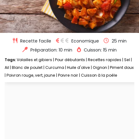
Recette facile
Economique
25 min
Préparation: 10 min
Cuisson: 15 min
Tags:
Volailles et gibiers
|
Pour débutants
|
Recettes rapides
|
Sel
|
Ail
|
Blanc de poulet
|
Curcuma
|
Huile d'olive
|
Oignon
|
Piment doux
|
Poivron rouge, vert, jaune
|
Poivre noir
|
Cuisson à la poêle