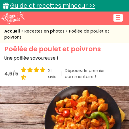
Guide et recettes minceur >>
☰
Accueil
Accueil
Recettes en photos
Poêlée de poulet et
poivrons
Recettes de cuisine
Poêlée de poulet et poivrons
Cuisine pratique
Une poêlée savoureuse !
L'actu cuisine
21
Déposez le premier
4,6/5
avis
commentaire !
Connexion