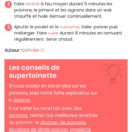
Faire
revenir
à feu moyen durant 5 minutes les
poivrons, le piment et les oignons dans un wok
chauffé et huilé. Remuer continuellement.
Ajouter le poulet et le
curcuma
. Saler, poivrer puis
mélanger. Faire
cuire
durant 8 minutes en remuant
régulièrement. Servir chaud.
Auteur:
Nathalie C.
Les conseils de
supertoinette
Si vous voulez en savoir plus sur les
poivrons, lisez notre fiche explicative sur
le
poivron
.
Pour varier les recettes avec des
poivrons
, testez nos meilleures recettes
au poivron : le
chutney de poivrons
,
escalope de dinde poivron
,
omelette