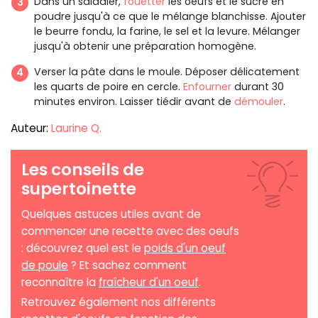
Dans un saladier,
fouetter
les oeufs et le sucre en
poudre jusqu'à ce que le mélange blanchisse. Ajouter
le beurre fondu, la farine, le sel et la levure. Mélanger
jusqu'à obtenir une préparation homogène.
Verser la pâte dans le moule. Déposer délicatement
les quarts de poire en cercle.
Enfourner
durant 30
minutes environ. Laisser tiédir avant de
démouler
.
Auteur:
Laurine Q.
Les conseils de
supertoinette
Quelques astuces utiles avant de
commencer une recette avec des oeufs
: découvrez quel est le
poids d'un oeuf
de poule
? Et sachez comment
reconnaître la
fraîcheur d'un oeuf
.
Retrouvez également nos différents