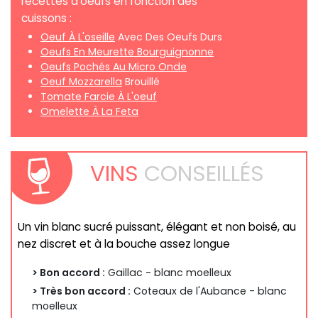
recettes d'oeufs en fonction des
cuissons :
Oeuf À L'oseille
Avec Des Oeufs Durs
Oeufs En Meurette Bourguignonne
Oeufs Pochés Au Micro Onde
Oeuf Mozzarella
Brouillé
Tomate Farcie À L'oeuf
Omelette À La Feta
VINS
CONSEILLÉS
Un vin blanc sucré puissant, élégant et non boisé, au
nez discret et à la bouche assez longue
> Bon accord :
Gaillac - blanc moelleux
> Très bon accord :
Coteaux de l'Aubance - blanc
moelleux