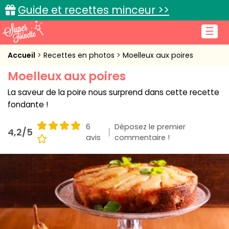
Guide et recettes minceur >>
☰
Accueil
Accueil
Recettes en photos
Moelleux aux poires
Moelleux aux poires
Recettes de cuisine
La saveur de la poire nous surprend dans cette recette
Cuisine pratique
fondante !
L'actu cuisine
6
Déposez le premier
4,2/5
avis
commentaire !
Connexion