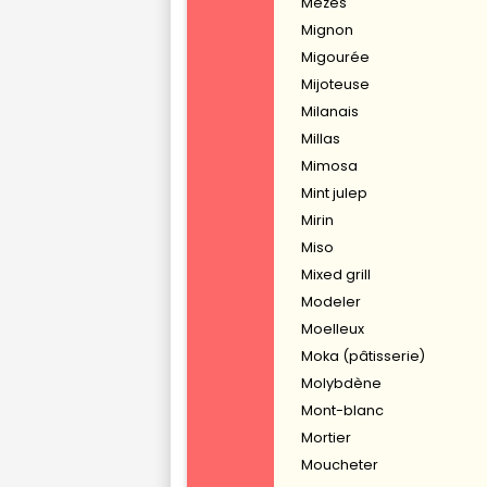
Mézès
Mignon
Migourée
Mijoteuse
Milanais
Millas
Mimosa
Mint julep
Mirin
Miso
Mixed grill
Modeler
Moelleux
Moka (pâtisserie)
Molybdène
Mont-blanc
Mortier
Moucheter