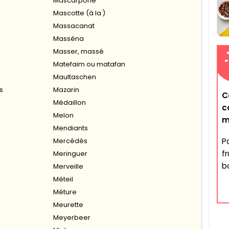
Mascarpone
Mascotte (à la )
Massacanat
Masséna
Masser, massé
Matefaim ou matafan
Maultaschen
s
Mazarin
C
Médaillon
c
Melon
m
Mendiants
P
Mercédès
f
Meringuer
b
Merveille
Méteil
Méture
Meurette
Meyerbeer