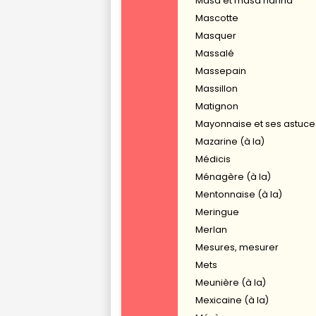
Masa et masa harina
Mascotte
Masquer
Massalé
Massepain
Massillon
Matignon
Mayonnaise et ses astuce
Mazarine (à la)
Médicis
Ménagère (à la)
Mentonnaise (à la)
Meringue
Merlan
Mesures, mesurer
Mets
Meunière (à la)
Mexicaine (à la)