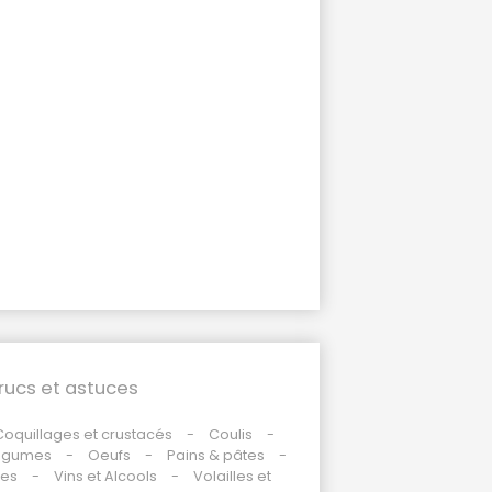
rucs et astuces
Coquillages et crustacés
Coulis
égumes
Oeufs
Pains & pâtes
des
Vins et Alcools
Volailles et