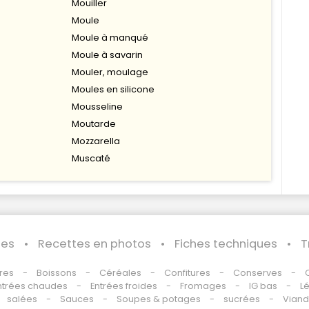
Mouiller
Moule
Moule à manqué
Moule à savarin
Mouler, moulage
Moules en silicone
Mousseline
Moutarde
Mozzarella
Muscaté
les
Recettes en photos
Fiches techniques
T
res
Boissons
Céréales
Confitures
Conserves
ntrées chaudes
Entrées froides
Fromages
IG bas
L
salées
Sauces
Soupes & potages
sucrées
Vian