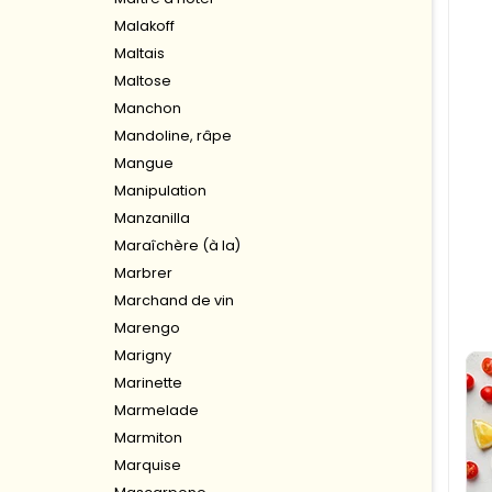
Malakoff
Maltais
Maltose
Manchon
Mandoline, râpe
Mangue
Manipulation
Manzanilla
Maraîchère (à la)
Marbrer
Marchand de vin
Marengo
Marigny
Marinette
Marmelade
Marmiton
Marquise