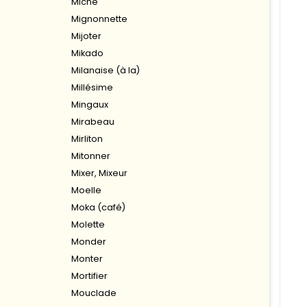
Miche
Mignonnette
Mijoter
Mikado
Milanaise (à la)
Millésime
Mingaux
Mirabeau
Mirliton
Mitonner
Mixer, Mixeur
Moelle
Moka (café)
Molette
Monder
Monter
Mortifier
Mouclade