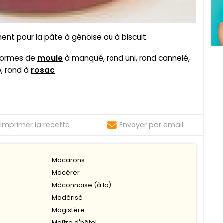
ment pour la pâte à génoise ou à biscuit.
s formes de
moule
à manqué, rond uni, rond cannelé,
e, rond à
rosac
Imprimer la recette
Envoyer par email
Macarons
Macérer
Mâconnaise (à la)
Madérisé
Magistère
Maître d'hôtel