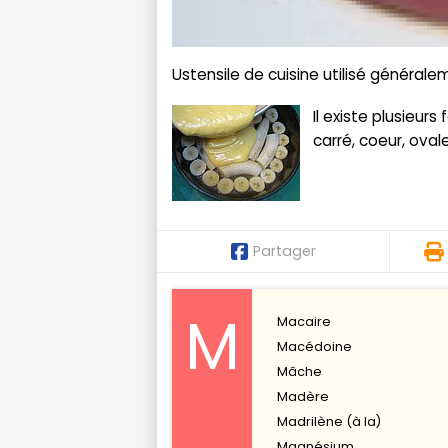
Ustensile de cuisine utilisé générale
Il existe plusieur
carré, coeur, oval
Partager
M
Macaire
Macédoine
Mâche
Madère
Madrilène (à la)
Magnésium