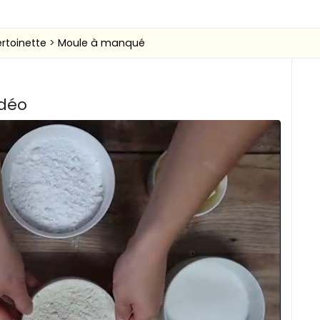
ertoinette
Moule à manqué
idéo