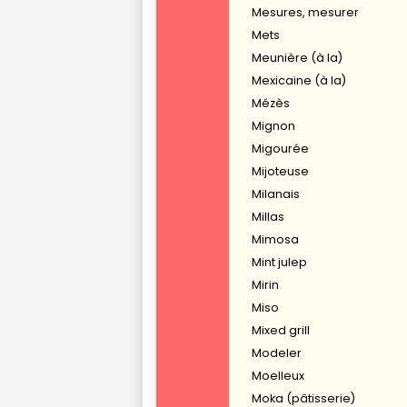
Mesures, mesurer
Mets
Meunière (à la)
Mexicaine (à la)
Mézès
Mignon
Migourée
Mijoteuse
Milanais
Millas
Mimosa
Mint julep
Mirin
Miso
Mixed grill
Modeler
Moelleux
Moka (pâtisserie)