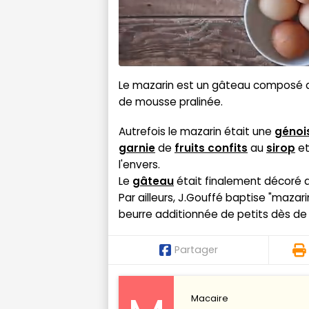
Le mazarin est un gâteau composé 
de mousse pralinée.
Autrefois le mazarin était une
génoi
garnie
de
fruits confits
au
sirop
et
l'envers.
Le
gâteau
était finalement décoré de
Par ailleurs, J.Gouffé baptise "maza
beurre additionnée de petits dès d
Partager
Macaire