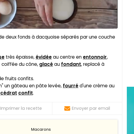
de deux fonds à dacquoise séparés par une couche
se
très épaisse,
évidée
au centre en
entonnoir
,
 coiffée du cône,
glacé
au
fondant
, replacé à
 fruits confits.
rin" un gâteau en pâte levée,
fourré
d'une crème au
e
cédrat
confit
.
Imprimer la recette
Envoyer par email
Macarons