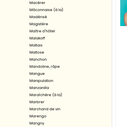
Macérer
Mâconnaise (à la)
Madérisé
Magistère
Maître d'hôtel
Malakoff
Maltais
Maltose
Manchon
Mandoline, râpe
Mangue
Manipulation
Manzanilla
Maraîchère (à la)
Marbrer
Marchand de vin
Marengo
Marigny