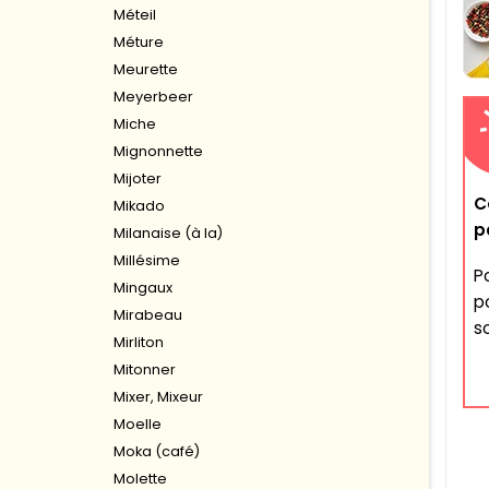
Méteil
Méture
Meurette
Meyerbeer
Miche
Mignonnette
Mijoter
C
Mikado
p
Milanaise (à la)
Millésime
P
Mingaux
po
Mirabeau
s
Mirliton
Mitonner
Mixer, Mixeur
Moelle
Moka (café)
Molette