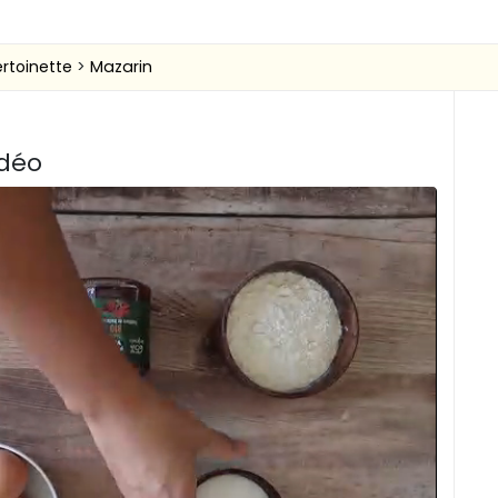
ertoinette
Mazarin
idéo