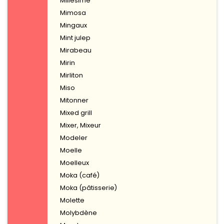
Millésime
Mimosa
Mingaux
Mint julep
Mirabeau
Mirin
Mirliton
Miso
Mitonner
Mixed grill
Mixer, Mixeur
Modeler
Moelle
Moelleux
Moka (café)
Moka (pâtisserie)
Molette
Molybdène