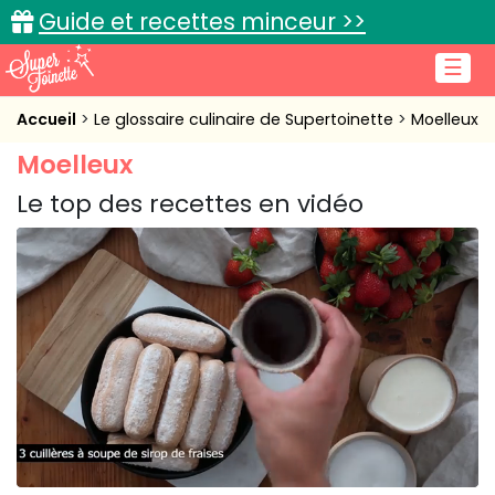
Guide et recettes minceur >>
☰
Accueil
Accueil
Le glossaire culinaire de Supertoinette
Moelleux
Moelleux
Recettes de cuisine
Le top des recettes en vidéo
Cuisine pratique
L'actu cuisine
Connexion