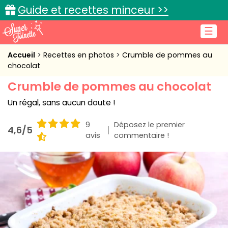
Guide et recettes minceur >>
☰
Accueil
Accueil
Recettes en photos
Crumble de pommes au
chocolat
Recettes de cuisine
Crumble de pommes au chocolat
Cuisine pratique
Un régal, sans aucun doute !
L'actu cuisine
9
Déposez le premier
4,6/5
avis
commentaire !
Connexion