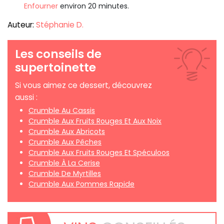
Enfourner
environ 20 minutes.
Auteur:
Stéphanie D.
Les conseils de
supertoinette
Si vous aimez ce dessert, découvrez
aussi :
Crumble Au Cassis
Crumble Aux Fruits Rouges Et Aux Noix
Crumble Aux Abricots
Crumble Aux Pêches
Crumble Aux Fruits Rouges Et Spéculoos
Crumble À La Cerise
Crumble De Myrtilles
Crumble Aux Pommes Rapide