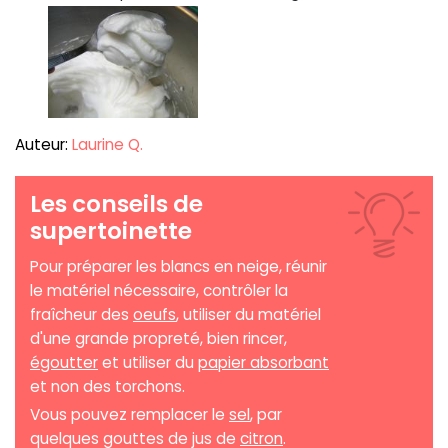
Auteur:
Laurine Q.
Les conseils de
supertoinette
Pour préparer les blancs en neige, réunir
le matériel nécessaire, contrôler la
fraîcheur des
oeufs
, utiliser du matériel
d'une grande propreté, bien rincer,
égoutter
et utiliser du
papier absorbant
et non des torchons.
Vous pouvez remplacer le
sel
, par
quelques gouttes de jus de
citron
.