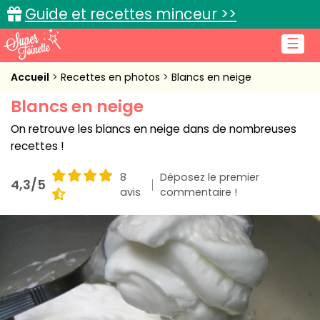
Guide et recettes minceur >>
☰
Accueil
Accueil
Recettes en photos
Blancs en neige
Blancs en neige
Recettes de cuisine
On retrouve les blancs en neige dans de nombreuses
Cuisine pratique
recettes !
L'actu cuisine
8
Déposez le premier
4,3/5
avis
commentaire !
Connexion