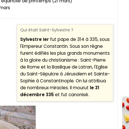
 l'équinoxe de printemps (21 mars)
 mars
Qui était Saint-Sylvestre ?
Sylvestre Ier
fut pape de 314 à 335, sous
l'Empereur Constantin. Sous son règne
furent édifiés les plus grands monuments
à la gloire du christianisme : Saint-Pierre
de Rome et la Basilique de Latran, l'Eglise
du Saint-Sépulcre à Jérusalem et Sainte-
Sophie à Constantinople. On lui attribua
de nombreux miracles. Il mourut
le 31
décembre 335
et fut canonisé.