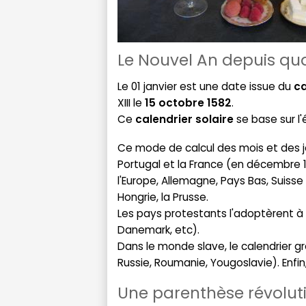
Le Nouvel An depuis qu
Le 01 janvier est une date issue du
ca
XIII le
15 octobre 1582
.
Ce
calendrier solaire
se base sur l'
Ce mode de calcul des mois et des jou
Portugal et la France (en décembre 1
l'Europe, Allemagne, Pays Bas, Suisse
Hongrie, la Prusse.
Les pays protestants l'adoptèrent à 
Danemark, etc).
Dans le monde slave, le calendrier g
Russie, Roumanie, Yougoslavie). Enfin, 
Une parenthèse révolut