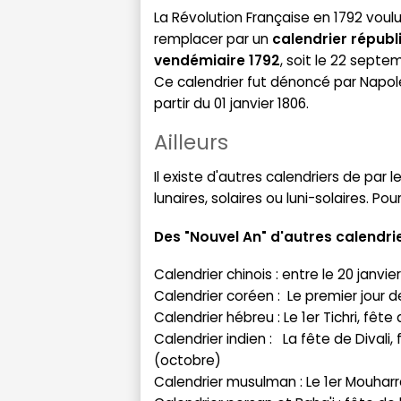
La Révolution Française en 1792 voulut
remplacer par un
calendrier républi
vendémiaire 1792
, soit le 22 septe
Ce calendrier fut dénoncé par Napolé
partir du 01 janvier 1806.
Ailleurs
Il existe d'autres calendriers de par 
lunaires, solaires ou luni-solaires. Po
Des "Nouvel An" d'autres calendrie
Calendrier chinois : entre le 20 janvier
Calendrier coréen : Le premier jour de
Calendrier hébreu : Le 1er Tichri, f
Calendrier indien : La fête de Dival
(octobre)
Calendrier musulman : Le 1er Mouharr