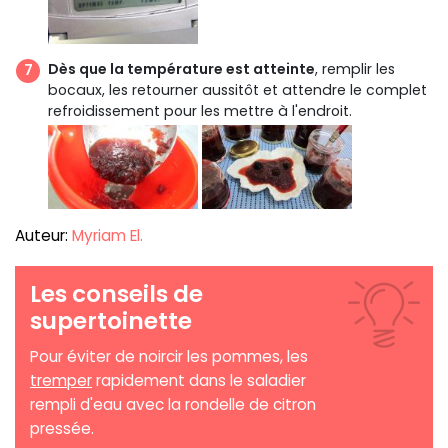
Dès que la température est atteinte
, remplir les
bocaux, les retourner aussitôt et attendre le complet
refroidissement pour les mettre à l'endroit.
Auteur:
Myriam El.
Les conseils de
supertoinette
Pour éviter de noircir les pommes, les
tremper
rapidement dans le saladier
rempli d'eau avec la rondelle de citron
pressée.