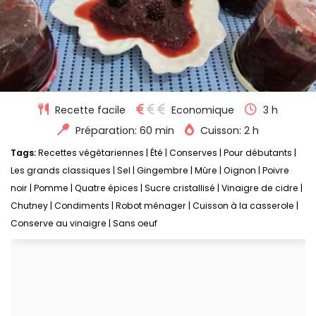
Recette facile
Economique
3 h
Préparation: 60 min
Cuisson: 2 h
Tags:
Recettes végétariennes
|
Été
|
Conserves
|
Pour débutants
|
Les grands classiques
|
Sel
|
Gingembre
|
Mûre
|
Oignon
|
Poivre
noir
|
Pomme
|
Quatre épices
|
Sucre cristallisé
|
Vinaigre de cidre
|
Chutney
|
Condiments
|
Robot ménager
|
Cuisson à la casserole
|
Conserve au vinaigre
|
Sans oeuf