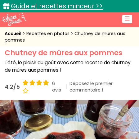
Guide et recettes minceur >>
☰
Accueil
Accueil
Recettes en photos
Chutney de mûres aux
pommes
Recettes de cuisine
Chutney de mûres aux pommes
Cuisine pratique
L'été, le plaisir du goût avec cette recette de chutney
de mûres aux pommes !
L'actu cuisine
6
Déposez le premier
4,2/5
avis
commentaire !
Connexion