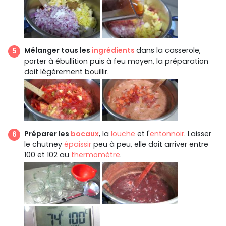
Mélanger tous les
ingrédients
dans la casserole,
porter à ébullition puis à feu moyen, la préparation
doit légèrement bouillir.
Préparer les
bocaux
, la
louche
et l'
entonnoir
. Laisser
le chutney
épaissir
peu à peu, elle doit arriver entre
100 et 102 au
thermomètre
.