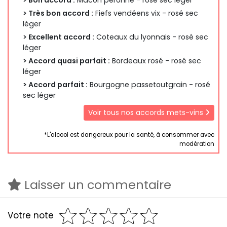
> Bon accord :
Mâcon péronne - rosé sec léger
> Très bon accord :
Fiefs vendéens vix - rosé sec
léger
> Excellent accord :
Coteaux du lyonnais - rosé sec
léger
> Accord quasi parfait :
Bordeaux rosé - rosé sec
léger
> Accord parfait :
Bourgogne passetoutgrain - rosé
sec léger
Voir tous nos accords mets-vins
*L'alcool est dangereux pour la santé, à consommer avec
modération
Laisser un commentaire
Votre note