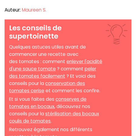
Auteur:
Maureen S.
Les conseils de
supertoinette
Quelques astuces utiles avant de
commencer une recette avec
des tomates : comment
enlever l'acidité
d'une sauce tomate
? comment
peler
des tomates facilement
? Et voici des
conseils pour la
conservation des
tomates cerise
et comment les confire.
Et si vous faites des
conserves de
tomates en bocaux
, découvrez nos
conseils pour la
stérilisation des bocaux
coulis de tomates
.
Retrouvez également nos différents