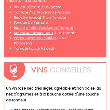
recettes à la tomate :
Sauce
Tomate À La Crème
Tomate À La Provencale
Au Four
Recette Avocat Thon Tomate
Fondue De Tomate
Recette Petits Pois Sauce Tomate
Sauce Au Piment Doux
À La Tomate
Pates Tomates Confites
Et Au
Parmesan
Tomate Farcie À L'oeuf
VINS
CONSEILLÉS
Un vin rosé sec très léger, agréable et non boisé, au
nez d'agrumes et à la bouche dotée d'une touche
de rondeur