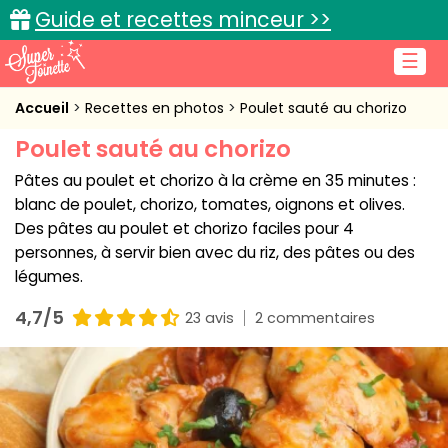
Guide et recettes minceur >>
☰
Accueil
Accueil
Recettes en photos
Poulet sauté au chorizo
Poulet sauté au chorizo
Recettes de cuisine
Pâtes au poulet et chorizo à la crème en 35 minutes :
Cuisine pratique
blanc de poulet, chorizo, tomates, oignons et olives.
Des pâtes au poulet et chorizo faciles pour 4
L'actu cuisine
personnes, à servir bien avec du riz, des pâtes ou des
légumes.
4,7/5
23 avis
2 commentaires
Connexion