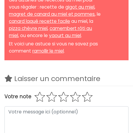
vous régaler : recette de
gigot au miel
,
magret de canard au miel et pommes
, le
canard laqué recette facile
au miel, la
pizza chèvre miel
,
camembert rôti au
miel
, ou encore le
yaourt au miel
.
Et voici une astuce si vous ne savez pas
comment
ramollir le miel
.
Laisser un commentaire
Votre note