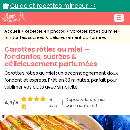
Guide et recettes minceur >>
☰
Accueil
Accueil
Recettes en photos
Carottes rôties au miel –
fondantes, sucrées & délicieusement parfumées
Recettes de cuisine
Carottes rôties au miel –
fondantes, sucrées &
Cuisine pratique
délicieusement parfumées
L'actu cuisine
Carottes rôties au miel : un accompagnement doux,
fondant et express. Prêt en 30 minutes, parfait pour
sublimer vos plats avec simplicité.
Connexion
18
Déposez le premier
4,6/5
avis
commentaire !