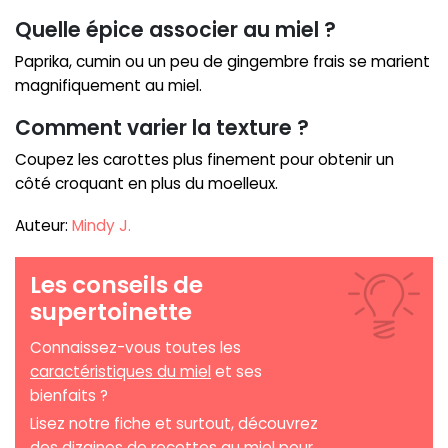
Quelle épice associer au miel ?
Paprika, cumin ou un peu de gingembre frais se marient
magnifiquement au miel.
Comment varier la texture ?
Coupez les carottes plus finement pour obtenir un
côté croquant en plus du moelleux.
Auteur:
Mindy J.
Les conseils de
supertoinette
Connaissez-vous toutes les
caractéristiques du miel
et ses
bienfaits ?
Lisez notre fiche et surtout, découvrez
des dizaines de recettes au miel pour