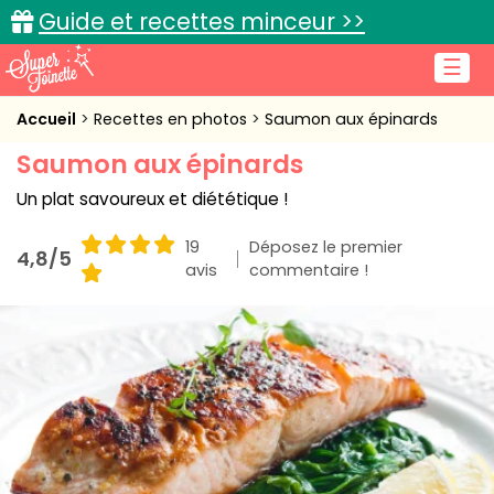
Guide et recettes minceur >>
☰
Accueil
Accueil
Recettes en photos
Saumon aux épinards
Saumon aux épinards
Recettes de cuisine
Un plat savoureux et diététique !
Cuisine pratique
19
Déposez le premier
4,8/5
L'actu cuisine
avis
commentaire !
Connexion