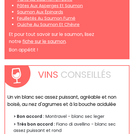
Pâtes Aux Asperges Et Saumon
Saumon Aux Épinards
Feuilletés Au Saumon Fumé
Quiche Au Saumon Et Chèvre
Et pour tout savoir sur le saumon, lisez
notre
fiche sur le saumon
.
Bon appétit !
VINS
CONSEILLÉS
Un vin blanc sec assez puissant, agréable et non
boisé, au nez d'agrumes et à la bouche acidulée
> Bon accord :
Montravel - blanc sec leger
> Très bon accord :
Fiano di avellino - blanc sec
assez puissant et rond