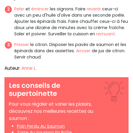
Peler
et
émincer
les oignons. Faire
revenir
ceux-ci
avec un peu d'huile d'olive dans une seconde poêle.
Ajouter les épinards frais. Faire chauffer ceux-ci à feu
doux une dizaine de minutes avec la crème fraîche.
Saler et poivrer. Surveiller la cuisson en
remuant
.
Presser
le citron. Disposer les pavés de saumon et les
épinards dans des assiettes.
Arroser
de jus de citron.
Servir chaud.
Auteur:
Anne L.
Les conseils de
supertoinette
Pour vous régaler et varier les plaisirs,
découvrez nos meilleures recettes au
saumon :
Pain Perdu Au Saumon
Tarte Au Saumon En Boîte