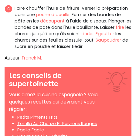
Faire chauffer l'huile de friture. Verser la préparation
dans une
poche à douille
. Former des bandes de
pâte en les
découpant
à l'aide de ciseaux. Plonger les
bandes de pâte dans l'huile bouillante. Laisser
frire
les
churros jusqu'à ce qu'ils soient
dorés
.
Egoutter
les
churros sur des feuilles d'essuie-tout.
Saupoudrer
de
sucre en poudre et laisser tiédir.
Auteur:
Franck M.
Les conseils de
supertoinette
Vous aimez la cuisine espagnole ? Voici
quelques recettes qui devraient vous
régaler :
Petits Piments Frits
Tortilla Au Chorizo Et Poivrons Rouges
Paella Facile