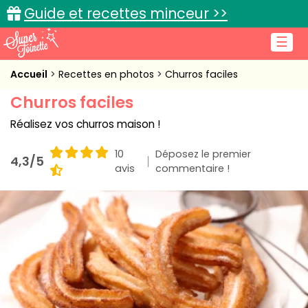
Guide et recettes minceur >>
☰
Accueil
Accueil
Recettes en photos
Churros faciles
Churros faciles
Recettes de cuisine
Réalisez vos churros maison !
Cuisine pratique
10
Déposez le premier
4,3/5
L'actu cuisine
avis
commentaire !
Connexion