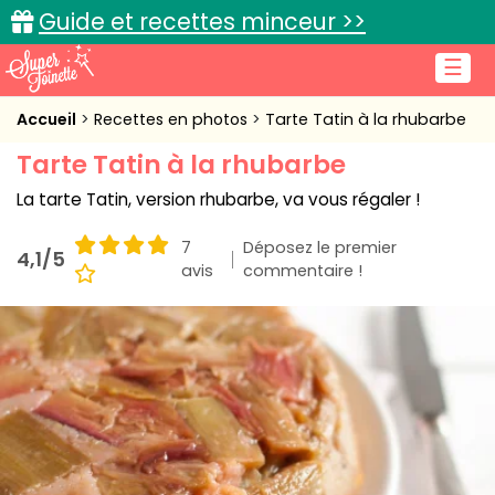
Guide et recettes minceur >>
☰
Accueil
Accueil
Recettes en photos
Tarte Tatin à la rhubarbe
Tarte Tatin à la rhubarbe
Recettes de cuisine
La tarte Tatin, version rhubarbe, va vous régaler !
Cuisine pratique
7
Déposez le premier
4,1/5
L'actu cuisine
avis
commentaire !
Connexion