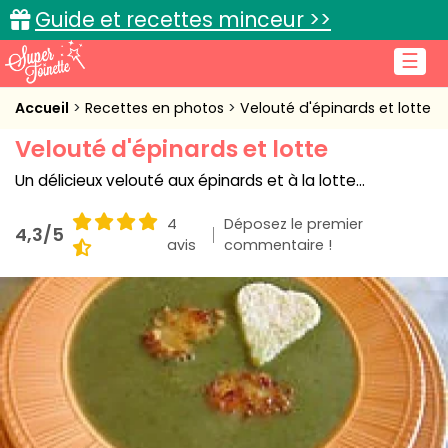
Guide et recettes minceur >>
☰
Accueil
Accueil
Recettes en photos
Velouté d'épinards et lotte
Velouté d'épinards et lotte
Recettes de cuisine
Un délicieux velouté aux épinards et à la lotte...
Cuisine pratique
4
Déposez le premier
4,3/5
L'actu cuisine
avis
commentaire !
Connexion