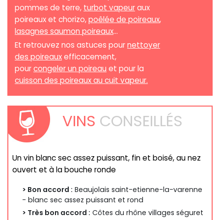
pommes de terre,
turbot vapeur
aux
poireaux et chorizo,
poêlée de poireaux
,
lasagnes saumon poireaux
...
Et retrouvez nos astuces pour
nettoyer
des poireaux
efficacement,
pour
congeler un poireau
et pour la
cuisson des poireaux au cuit vapeur.
VINS
CONSEILLÉS
Un vin blanc sec assez puissant, fin et boisé, au nez
ouvert et à la bouche ronde
> Bon accord :
Beaujolais saint-etienne-la-varenne
- blanc sec assez puissant et rond
> Très bon accord :
Côtes du rhône villages séguret