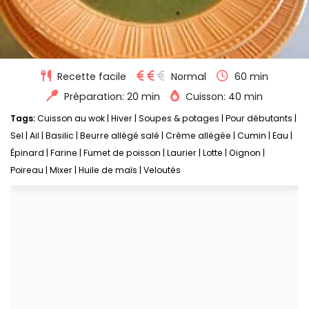
Recette facile
Normal
60 min
Préparation: 20 min
Cuisson: 40 min
Tags:
Cuisson au wok
|
Hiver
|
Soupes & potages
|
Pour débutants
|
Sel
|
Ail
|
Basilic
|
Beurre allégé salé
|
Crème allégée
|
Cumin
|
Eau
|
Épinard
|
Farine
|
Fumet de poisson
|
Laurier
|
Lotte
|
Oignon
|
Poireau
|
Mixer
|
Huile de maïs
|
Veloutés