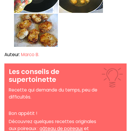
Auteur:
Marco B.
Les conseils de
supertoinette
Recette qui demande du temps, peu de
difficultés.
Bon appétit !
Découvrez quelques recettes originales
aux poireaux :
gâteau de poireaux
et