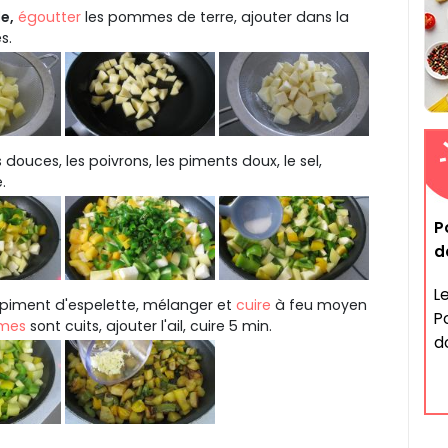
le,
égoutter
les pommes de terre, ajouter dans la
s.
douces, les poivrons, les piments doux, le sel,
.
P
d
Le
e piment d'espelette, mélanger et
cuire
à feu moyen
P
mes
sont cuits, ajouter l'ail, cuire 5 min.
do