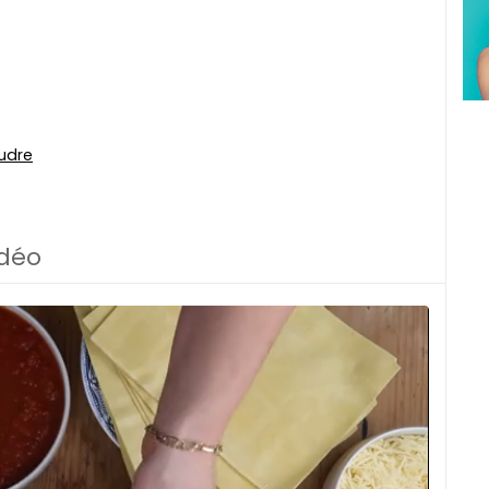
udre
idéo