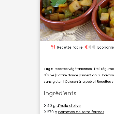
Recette facile
Economi
Tags:
Recettes végétariennes
|
Été
|
Légume
d'olive
|
Patate douce
|
Piment doux
|
Poivron
sans gluten
|
Cuisson à la poêle
|
Recettes s
Ingrédients
40 g
d'huile d'olive
270 g
pommes de terre fermes