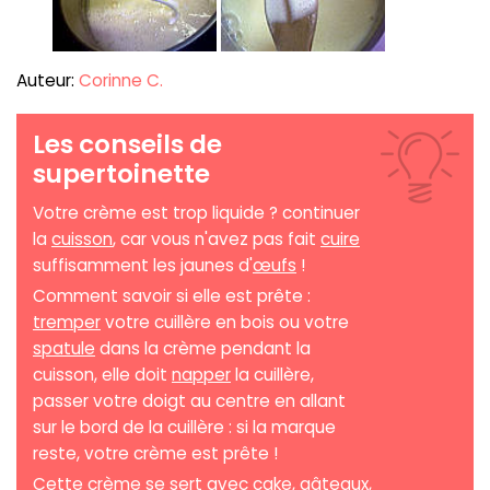
Auteur:
Corinne C.
Les conseils de
supertoinette
Votre crème est trop liquide ? continuer
la
cuisson
, car vous n'avez pas fait
cuire
suffisamment les jaunes d'
œufs
!
Comment savoir si elle est prête :
tremper
votre cuillère en bois ou votre
spatule
dans la crème pendant la
cuisson, elle doit
napper
la cuillère,
passer votre doigt au centre en allant
sur le bord de la cuillère : si la marque
reste, votre crème est prête !
Cette crème se sert avec
cake
,
gâteaux
,