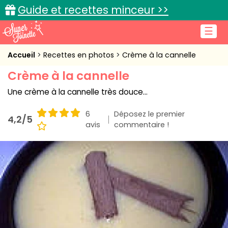
Guide et recettes minceur >>
☰
Accueil
Accueil
Recettes en photos
Crème à la cannelle
Crème à la cannelle
Recettes de cuisine
Une crème à la cannelle très douce...
Cuisine pratique
6
Déposez le premier
4,2/5
L'actu cuisine
avis
commentaire !
Connexion