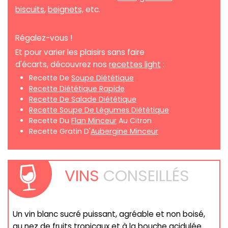
biscuits
,
beignets,
etc.
Régalez-vous !
Et pour varier les plaisirs sans faire
d'écarts, découvrez nos
recettes light
:
Recette De
Soupe Diététique
Recette Diététique Rapide
Recette De Salade Diététique
Recette Soupe De Légumes Diététique
Recette Du
Flan Minceur
Au Citron
Recette Gratin D'
Aubergine Minceur
VINS
CONSEILLÉS
Un vin blanc sucré puissant, agréable et non boisé,
au nez de fruits tropicaux et à la bouche acidulée