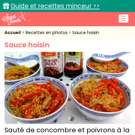
Guide et recettes minceur >>
☰
Accueil
Accueil
Recettes en photos
Sauce hoisin
Sauce hoisin
Recettes de cuisine
Cuisine pratique
L'actu cuisine
Connexion
Sauté de concombre et poivrons à la