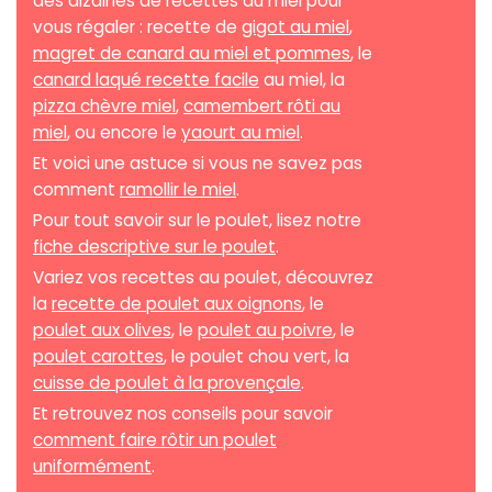
des dizaines de recettes au miel pour
vous régaler : recette de
gigot au miel
,
magret de canard au miel et pommes
, le
canard laqué recette facile
au miel, la
pizza chèvre miel
,
camembert rôti au
miel
, ou encore le
yaourt au miel
.
Et voici une astuce si vous ne savez pas
comment
ramollir le miel
.
Pour tout savoir sur le poulet, lisez notre
fiche descriptive sur le poulet
.
Variez vos recettes au poulet, découvrez
la
recette de poulet aux oignons
, le
poulet aux olives
, le
poulet au poivre
, le
poulet carottes
, le poulet chou vert, la
cuisse de poulet à la provençale
.
Et retrouvez nos conseils pour savoir
comment faire rôtir un poulet
uniformément
.