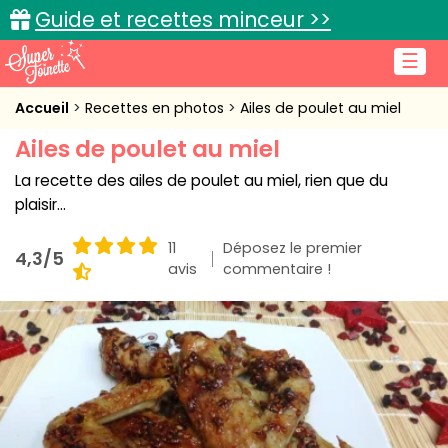
Guide et recettes minceur >>
☰
Accueil
Accueil
Recettes en photos
Ailes de poulet au miel
Ailes de poulet au miel
Recettes de cuisine
La recette des ailes de poulet au miel, rien que du
Cuisine pratique
plaisir...
L'actu cuisine
11
Déposez le premier
4,3/5
avis
commentaire !
Connexion