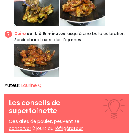
Cuire
de 10 à 15 minutes
jusqu'à une belle coloration.
Servir chaud avec des légumes.
Auteur:
Laurine Q.
Les conseils de
supertoinette
Ces ailes de poulet, peuvent se
conserver
2 jours au
réfrigérateur
.